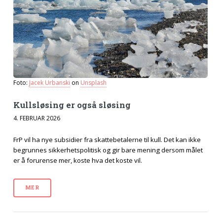
Foto:
Jacek Urbanski
on
Unsplash
Kull­sløsing er også sløsing
4. FEBRUAR 2026
FrP vil ha nye subsidier fra skattebetalerne til kull. Det kan ikke
begrunnes sikkerhetspolitisk og gir bare mening dersom målet
er å forurense mer, koste hva det koste vil.
MER