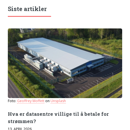
Siste artikler
Foto:
Geoffrey Moffett
on
Unsplash
Hva er datasentre villige til å betale for
strømmen?
13. APRIL 2026