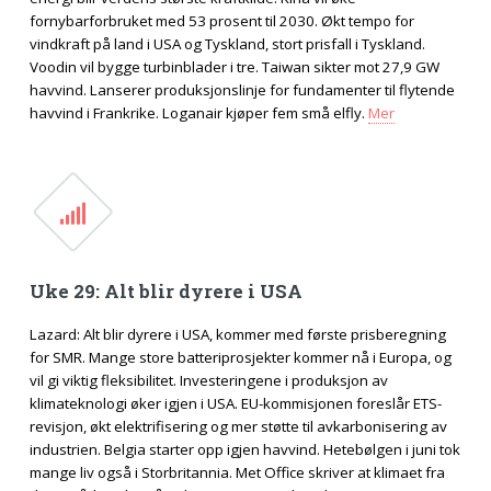
fornybarforbruket med 53 prosent til 2030. Økt tempo for
vindkraft på land i USA og Tyskland, stort prisfall i Tyskland.
Voodin vil bygge turbinblader i tre. Taiwan sikter mot 27,9 GW
havvind. Lanserer produksjonslinje for fundamenter til flytende
havvind i Frankrike. Loganair kjøper fem små elfly.
Mer
Uke 29: Alt blir dyrere i USA
Lazard: Alt blir dyrere i USA, kommer med første prisberegning
for SMR. Mange store batteriprosjekter kommer nå i Europa, og
vil gi viktig fleksibilitet. Investeringene i produksjon av
klimateknologi øker igjen i USA. EU-kommisjonen foreslår ETS-
revisjon, økt elektrifisering og mer støtte til avkarbonisering av
industrien. Belgia starter opp igjen havvind. Hetebølgen i juni tok
mange liv også i Storbritannia. Met Office skriver at klimaet fra