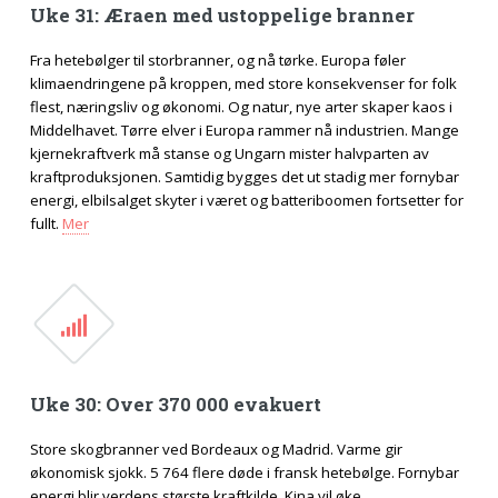
Uke 31: Æraen med ustoppelige branner
Fra hetebølger til storbranner, og nå tørke. Europa føler
klimaendringene på kroppen, med store konsekvenser for folk
flest, næringsliv og økonomi. Og natur, nye arter skaper kaos i
Middelhavet. Tørre elver i Europa rammer nå industrien. Mange
kjernekraftverk må stanse og Ungarn mister halvparten av
kraftproduksjonen. Samtidig bygges det ut stadig mer fornybar
energi, elbilsalget skyter i været og batteriboomen fortsetter for
fullt.
Mer
Uke 30: Over 370 000 evakuert
Store skogbranner ved Bordeaux og Madrid. Varme gir
økonomisk sjokk. 5 764 flere døde i fransk hetebølge. Fornybar
energi blir verdens største kraftkilde. Kina vil øke