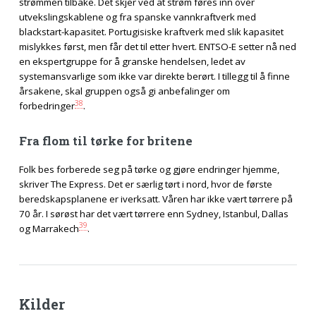
strømmen tilbake. Det skjer ved at strøm føres inn over
utvekslingskablene og fra spanske vannkraftverk med
blackstart-kapasitet. Portugisiske kraftverk med slik kapasitet
mislykkes først, men får det til etter hvert. ENTSO-E setter nå ned
en ekspertgruppe for å granske hendelsen, ledet av
systemansvarlige som ikke var direkte berørt. I tillegg til å finne
årsakene, skal gruppen også gi anbefalinger om
38
forbedringer
.
Fra flom til tørke for britene
Folk bes forberede seg på tørke og gjøre endringer hjemme,
skriver The Express. Det er særlig tørt i nord, hvor de første
beredskapsplanene er iverksatt. Våren har ikke vært tørrere på
70 år. I sørøst har det vært tørrere enn Sydney, Istanbul, Dallas
39
og Marrakech
.
Kilder