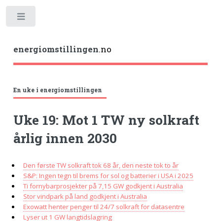
Toggle
energiomstillingen
.no
En uke i energiomstillingen
Uke 19: Mot 1 TW ny solkraft
årlig innen 2030
Den første TW solkraft tok 68 år, den neste tok to år
S&P: Ingen tegn til brems for sol og batterier i USA i 2025
Ti fornybarprosjekter på 7,15 GW godkjent i Australia
Stor vindpark på land godkjent i Australia
Exowatt henter penger til 24/7 solkraft for datasentre
Lyser ut 1 GW langtidslagring