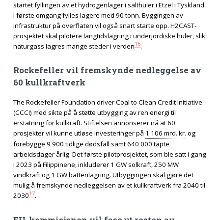
startet fyllingen av et hydrogenlager i salthuler i Etzel i Tyskland.
I første omgang fylles lagere med 90 tonn. Byggingen av
infrastruktur på overflaten vil også snart starte opp. H2CAST-
prosjektet skal pilotere langtidslagring i underjordiske huler, slik
16
naturgass lagres mange steder i verden
.
Rockefeller vil fremskynde nedleggelse av
60 kullkraftverk
The Rockefeller Foundation driver Coal to Clean Credit Initiative
(CCCI) med sikte på å støtte utbygging av ren energi til
erstatning for kullkraft. Stiftelsen annonserer nå at 60
prosjekter vil kunne utløse investeringer på
1 106 mrd. kr.
og
forebygge 9 900 tidlige dødsfall samt 640 000 tapte
arbeidsdager årlig. Det første pilotprosjektet, som ble satt i gang
i 2023 på Filippinene, inkluderer 1 GW solkraft, 250 MW
vindkraft og 1 GW batterilagring. Utbyggingen skal gjøre det
mulig å fremskynde nedleggelsen av et kullkraftverk fra 2040 til
17
2030
.
EU-kommisjonen vil fase ut resten av