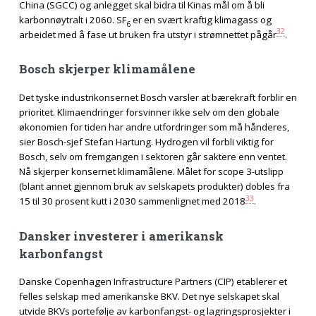
China (SGCC) og anlegget skal bidra til Kinas mål om å bli
karbonnøytralt i 2060. SF
er en svært kraftig klimagass og
6
32
arbeidet med å fase ut bruken fra utstyr i strømnettet pågår
.
Bosch skjerper klimamålene
Det tyske industrikonsernet Bosch varsler at bærekraft forblir en
prioritet. Klimaendringer forsvinner ikke selv om den globale
økonomien for tiden har andre utfordringer som må hånderes,
sier Bosch-sjef Stefan Hartung. Hydrogen vil forbli viktig for
Bosch, selv om fremgangen i sektoren går saktere enn ventet.
Nå skjerper konsernet klimamålene. Målet for scope 3-utslipp
(blant annet gjennom bruk av selskapets produkter) dobles fra
33
15 til 30 prosent kutt i 2030 sammenlignet med 2018
.
Dansker investerer i amerikansk
karbonfangst
Danske Copenhagen Infrastructure Partners (CIP) etablerer et
felles selskap med amerikanske BKV. Det nye selskapet skal
utvide BKVs portefølje av karbonfangst- og lagringsprosjekter i