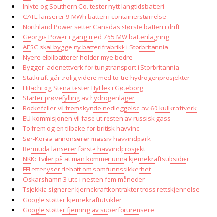
Inlyte og Southern Co. tester nytt langtidsbatteri
CATL lanserer 9 MWh batteri i containerstørrelse
Northland Power setter Canadas største batteri i drift
Georgia Power i gang med 765 MW batterilagring
AESC skal bygge ny batterifrabrikk i Storbritannia
Nyere elbilbatterer holder mye bedre
Bygger ladenettverk for tungtransport i Storbritannia
Statkraft går trolig videre med to-tre hydrogenprosjekter
Hitachi og Stena tester HyFlex i Gøteborg
Starter prøvefylling av hydrogenlager
Rockefeller vil fremskynde nedleggelse av 60 kullkraftverk
EU-kommisjonen vil fase ut resten av russisk gass
To frem og en tilbake for britisk havvind
Sør-Korea annonserer massiv havvindpark
Bermuda lanserer første havvindprosjekt
NKK: Tviler på at man kommer unna kjernekraftsubsidier
FFI etterlyser debatt om samfunnssikkerhet
Oskarshamn 3 ute i nesten fem måneder
Tsjekkia signerer kjernekraftkontrakter tross rettskjennelse
Google støtter kjernekraftutvikler
Google støtter fjerning av superforurensere