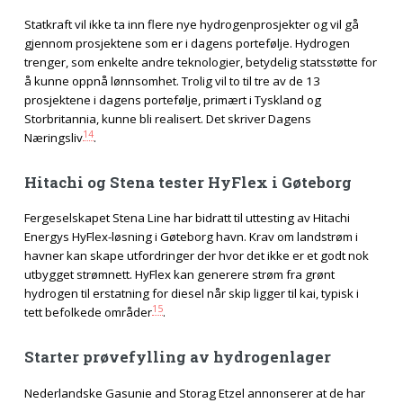
Statkraft vil ikke ta inn flere nye hydrogenprosjekter og vil gå
gjennom prosjektene som er i dagens portefølje. Hydrogen
trenger, som enkelte andre teknologier, betydelig statsstøtte for
å kunne oppnå lønnsomhet. Trolig vil to til tre av de 13
prosjektene i dagens portefølje, primært i Tyskland og
Storbritannia, kunne bli realisert. Det skriver Dagens
14
Næringsliv
.
Hitachi og Stena tester HyFlex i Gøteborg
Fergeselskapet Stena Line har bidratt til uttesting av Hitachi
Energys HyFlex-løsning i Gøteborg havn. Krav om landstrøm i
havner kan skape utfordringer der hvor det ikke er et godt nok
utbygget strømnett. HyFlex kan generere strøm fra grønt
hydrogen til erstatning for diesel når skip ligger til kai, typisk i
15
tett befolkede områder
.
Starter prøvefylling av hydrogenlager
Nederlandske Gasunie and Storag Etzel annonserer at de har