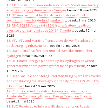
10
:
GP: Construction now underway on 765 MW of new battery
energy storage systems across Georgia
, besøkt 10. mai 2025
11
:
DT: Another boost for British car industry as £1 billion
secured for new Sunderland gigafactory
, besøkt 9. mai 2025
12
:
REM: 2023 EVs maintain 10% higher battery health on
average than same-mileage 2016/17 models
, besøkt 10. mai
2025
13
:
VEV: VEV and Maritime Transport to deliver first phase of
truck charging infrastructure
, besøkt 10. mai 2025
14
:
DN: Statkraft-sjefen etter 600 mill: Ser ikke lønnsomhet i
hydrogen
, besøkt 10. mai 2025
15
:
HE: Hitachi Energy’s pioneers HyFlex hydrogen-powered
generator with shore power system for ships at berth
, besøkt
10. mai 2025
16
:
H2C: Gasunie and Storag Etzel start filling hydrogen caverns
and constructing the above-ground facility for the H2CAST Etzel
pilot project
, besøkt 10. mai 2025
17
:
RF: Rockefeller Foundation Announces Latest Steps to
Accelerate Community-Focused Energy Transition Projects
,
besøkt 9. mai 2025
18
:
EUC: Roadmap to fully end EU dependency on Russian