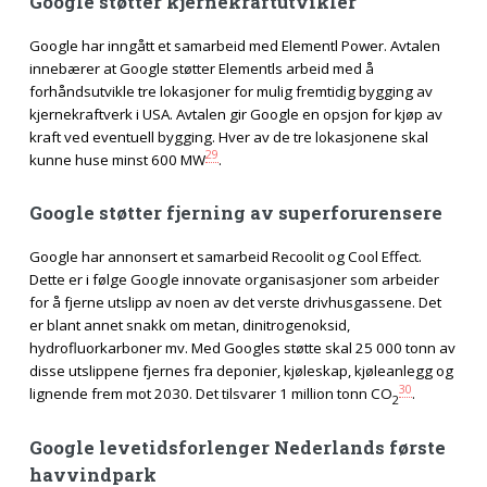
Google støtter kjernekraftutvikler
Google har inngått et samarbeid med Elementl Power. Avtalen
innebærer at Google støtter Elementls arbeid med å
forhåndsutvikle tre lokasjoner for mulig fremtidig bygging av
kjernekraftverk i USA. Avtalen gir Google en opsjon for kjøp av
kraft ved eventuell bygging. Hver av de tre lokasjonene skal
29
kunne huse minst 600 MW
.
Google støtter fjerning av superforurensere
Google har annonsert et samarbeid Recoolit og Cool Effect.
Dette er i følge Google innovate organisasjoner som arbeider
for å fjerne utslipp av noen av det verste drivhusgassene. Det
er blant annet snakk om metan, dinitrogenoksid,
hydrofluorkarboner mv. Med Googles støtte skal 25 000 tonn av
disse utslippene fjernes fra deponier, kjøleskap, kjøleanlegg og
30
lignende frem mot 2030. Det tilsvarer 1 million tonn CO
.
2
Google levetidsforlenger Nederlands første
havvindpark