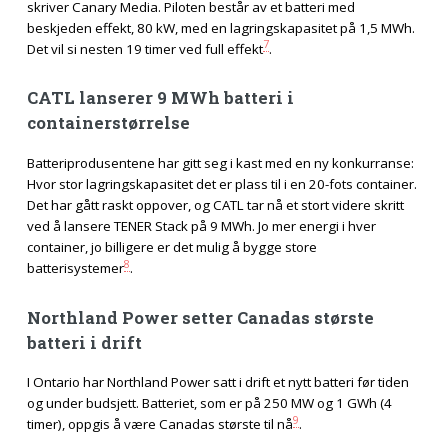
skriver Canary Media. Piloten består av et batteri med
beskjeden effekt, 80 kW, med en lagringskapasitet på 1,5 MWh.
7
Det vil si nesten 19 timer ved full effekt
.
CATL lanserer 9 MWh batteri i
containerstørrelse
Batteriprodusentene har gitt seg i kast med en ny konkurranse:
Hvor stor lagringskapasitet det er plass til i en 20-fots container.
Det har gått raskt oppover, og CATL tar nå et stort videre skritt
ved å lansere TENER Stack på 9 MWh. Jo mer energi i hver
container, jo billigere er det mulig å bygge store
8
batterisystemer
.
Northland Power setter Canadas største
batteri i drift
I Ontario har Northland Power satt i drift et nytt batteri før tiden
og under budsjett. Batteriet, som er på 250 MW og 1 GWh (4
9
timer), oppgis å være Canadas største til nå
.