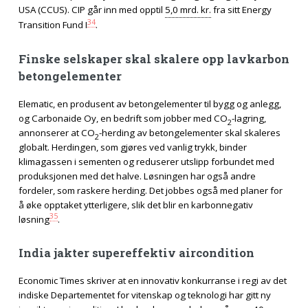
USA (CCUS). CIP går inn med opptil
5,0 mrd. kr.
fra sitt Energy
34
Transition Fund I
.
Finske selskaper skal skalere opp lavkarbon
betongelementer
Elematic, en produsent av betongelementer til bygg og anlegg,
og Carbonaide Oy, en bedrift som jobber med CO
-lagring,
2
annonserer at CO
-herding av betongelementer skal skaleres
2
globalt. Herdingen, som gjøres ved vanlig trykk, binder
klimagassen i sementen og reduserer utslipp forbundet med
produksjonen med det halve. Løsningen har også andre
fordeler, som raskere herding. Det jobbes også med planer for
å øke opptaket ytterligere, slik det blir en karbonnegativ
35
løsning
.
India jakter supereffektiv aircondition
Economic Times skriver at en innovativ konkurranse i regi av det
indiske Departementet for vitenskap og teknologi har gitt ny