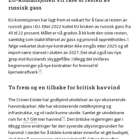
russisk gass
EU-kommisjonen har lagt frem et veikart for å fase ut resten av
russisk gass i EU. Etter 2022 kuttet EU bruken av russisk gass fra
45 til 22 prosent. Målet er nå gradvis å bli kvitt den siste resten,
samtidig som stabil tilførsel av gass og prisnivå opprettholdes. I
følge veikartet skal nye kontrakter ikke inngås etter 2025 og all
import være stanset i slutten av 2027. Det skal også tas nye
grep mot Russlands skyggeflåte. I tillegg det innføres
begrensninger på nye kontrakter for brensel til
18
kjernekraftverk
.
To frem og en tilbake for britisk havvind
The Crown Estate har godkjend utvidelser av syv eksiserende
havvindparker. Alle har eksisterende nettilknytning og
infrastruktur, og vil raskt kunne utvide. Samlet gir utvidelsene
19
rom for
4,7 GW
mer havvind
. Den britiske regjeringen gjør i
tillegg store endringer før den syvende utlysningsrunden for
havvind. I stedet for å tildele kontrakter innenfor et gitt budsjett,