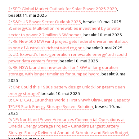
1
:
SPE: Global Market Outlook for Solar Power 2025-2029
,
besøkt 11. mai 2025
2
:
S&P: US Power Sector Outlook 2025
, besøkt 10. mai 2025
3
:
EnergyCo: Multi-billion renewables investment by private
sector to power 2.7 million NSW homes
, besøkt 10. mai 2025
4
:
RE: New 500 MW wind project gets federal environmental tick
in one of Australia’s richest wind regions
, besøkt 9. mai 2025
5
:
UD: Exowatt’s ‘next-generation renewable energy’ tech could
power data centers faster
, besøkt 10. mai 2025
6
:
RE: NSW launches new tender for 1 GW of long duration
storage, with longer timelines for pumped hydro
, besøkt 9. mai
2025
7
:
CM: Could this 1980s battery design unlock long-term clean
energy storage?
, besøkt 10. mai 2025
8
:
CATL: CATL Launches World's First 9MWh Ultra-Large Capacity
TENER Stack Energy Storage System Solution
, besøkt 10. mai
2025
9
:
NP: Northland Power Announces Commercial Operations at
Oneida Energy Storage Project – Canada’s Largest Battery
Storage Facility Delivered Ahead of Schedule and Below Budget
,
besøkt 10. mai 2025