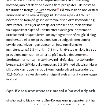
skal det nå annonseres et kapasitetsmål. Gitt en fornuftig
kostnad, kan det dermed tildeles flere prosjekter. I de neste to-
20
tre rundene trengs
12 GW
havvind
. På minussiden har Ørsted
annonsert at de ikke vil bygge ut Hornsea 4 på 2,4 GW i sin
nåværende form på grunn av forsinkelser, økte kostnader og
økte renter. Det skjer at prosjekter stanser opp, men det har
vakt oppsikt at skjer så kort tid etter tildelingen i september.
Britiske medier spekulerer i om myndighetene nå vil gå i dialog
med Ørsted eller om prosjektet kan bli solgt til noen som vil
utvikle det. Avlysningen utløser en betaling til britiske
myndigheter på
5,5 mrd. kr.
-
7,1 mrd. kr.
Ørsted gir ikke fra seg
21
prosjektet, men sier de tar sikte på å utvikle det senere
.
Storbritannia har ca. 16 GW havvind i drift i dag, 10 GW under
bygging, 2,4 GW klart til byggestart, 6,3 GW med tillatelser klare
slik at de kan legge inn bud i kommende utlysningsrunder og
12,9 GW som søker de nødvendige tillatelser for å kunne legge
inn bud.
Sør-Korea annonserer massiv havvindpark
offshorewind.biz skriver at Sør-Koreas energidepartement har