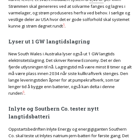
Strømmen skal genereres ved at solvarme fanges og lagres i
varmelager, og strøm produseres herfra ved behov. I sørlige og
vestlige deler av USA hvor det er gode solforhold skal systemet
5
kunne gi strøm døgnet rundt
.
Lyser ut 1 GW langtidslagring
New South Wales i Australia lyser også ut 1 GW langtids
elektrisitetslagring. Det skriver Renew Economy. Det er den
fjerde utlysningen til nå. Lagringstid må være minst 8 timer og alt
må være plass innen 2034 når siste kullkraftverk stenges. Den
lange leveringstiden åpner for at pumpekraftverk, som tar
lenger tid å bygge enn batterier, også kan delta i denne
6
runden
.
Inlyte og Southern Co. tester nytt
langtidsbatteri
Oppstartsbedriften Inlyte Energy og energigiganten Southern
Co. skal teste ut Inlytes natrium-jern-batteri for første gang. Det