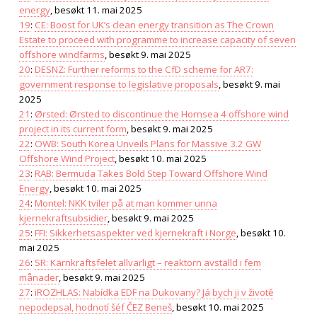
energy
, besøkt 11. mai 2025
19
:
CE: Boost for UK’s clean energy transition as The Crown
Estate to proceed with programme to increase capacity of seven
offshore windfarms
, besøkt 9. mai 2025
20
:
DESNZ: Further reforms to the CfD scheme for AR7:
government response to legislative proposals
, besøkt 9. mai
2025
21
:
Ørsted: Ørsted to discontinue the Hornsea 4 offshore wind
project in its current form
, besøkt 9. mai 2025
22
:
OWB: South Korea Unveils Plans for Massive 3.2 GW
Offshore Wind Project
, besøkt 10. mai 2025
23
:
RAB: Bermuda Takes Bold Step Toward Offshore Wind
Energy
, besøkt 10. mai 2025
24
:
Montel: NKK tviler på at man kommer unna
kjernekraftsubsidier
, besøkt 9. mai 2025
25
:
FFI: Sikkerhetsaspekter ved kjernekraft i Norge
, besøkt 10.
mai 2025
26
:
SR: Kärnkraftsfelet allvarligt – reaktorn avställd i fem
månader
, besøkt 9. mai 2025
27
:
iROZHLAS: Nabídka EDF na Dukovany? Já bych ji v životě
nepodepsal, hodnotí šéf ČEZ Beneš
, besøkt 10. mai 2025