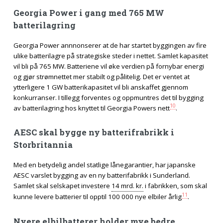
Georgia Power i gang med 765 MW
batterilagring
Georgia Power annnonserer at de har startet byggingen av fire
ulike batterilagre på strategiske steder i nettet. Samlet kapasitet
vil bli på 765 MW. Batteriene vil øke verdien på fornybar energi
og gjør strømnettet mer stabilt og pålitelig. Det er ventet at
ytterligere 1 GW batterikapasitet vil bli anskaffet gjennom
konkurranser. I tillegg forventes og oppmuntres det til bygging
10
av batterilagring hos knyttet til Georgia Powers nett
.
AESC skal bygge ny batterifrabrikk i
Storbritannia
Med en betydelig andel statlige lånegarantier, har japanske
AESC varslet bygging av en ny batterifabrikk i Sunderland.
Samlet skal selskapet investere
14 mrd. kr.
i fabrikken, som skal
11
kunne levere batterier til opptil 100 000 nye elbiler årlig
.
Nyere elbilbatterer holder mye bedre