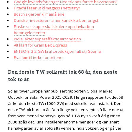
Google levetidsforlenger Nederlands første havvindpark
Hitachi faser ut klimagass i nettutstyr
Bosch skjerper klimamålene
Dansker investerer i amerikansk karbonfangst
Finske selskaper skal skalere opp lavkarbon
betongelementer
India jakter supereffektiv aircondition
Alt klart for Grain Belt Express
ENTSO-E: 2,2 GW kraftproduksjon falt ut i Spania
Fra flom til tørke for britene
Den første TW solkraft tok 68 år, den neste
tok to år
SolarPower Europe har publisert rapporten Global Market
Outlook for Solar Power 2025-2029. I følge rapporten tok det 68
år før den første TW (1000 GW) med solceller var installert. Den
neste TW tok bare to år. Den årlige veksten ventes å flate noe ut
fremover, men vil sannsynligvis nå 1 TW ny solkraft årlig innen
2030 spås det. Kina installerer enorme mengder og kan snart
ha halvparten av all solkraft i verden. India vokser, og er på vei