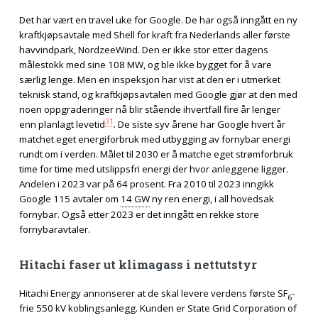
Det har vært en travel uke for Google. De har også inngått en ny
kraftkjøpsavtale med Shell for kraft fra Nederlands aller første
havvindpark, NordzeeWind. Den er ikke stor etter dagens
målestokk med sine 108 MW, og ble ikke bygget for å vare
særlig lenge. Men en inspeksjon har vist at den er i utmerket
teknisk stand, og kraftkjøpsavtalen med Google gjør at den med
noen oppgraderinger nå blir stående ihvertfall fire år lenger
31
enn planlagt levetid
. De siste syv årene har Google hvert år
matchet eget energiforbruk med utbygging av fornybar energi
rundt om i verden. Målet til 2030 er å matche eget strømforbruk
time for time med utslippsfri energi der hvor anleggene ligger.
Andelen i 2023 var på 64 prosent. Fra 2010 til 2023 inngikk
Google 115 avtaler om
14 GW
ny ren energi, i all hovedsak
fornybar. Også etter 2023 er det inngått en rekke store
fornybaravtaler.
Hitachi faser ut klimagass i nettutstyr
Hitachi Energy annonserer at de skal levere verdens første SF
-
6
frie 550 kV koblingsanlegg. Kunden er State Grid Corporation of