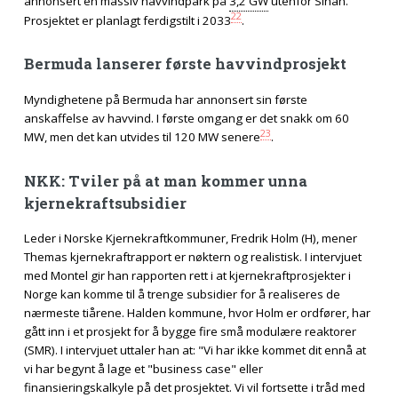
annonsert en massiv havvindpark på
3,2 GW
utenfor Sinan.
22
Prosjektet er planlagt ferdigstilt i 2033
.
Bermuda lanserer første havvindprosjekt
Myndighetene på Bermuda har annonsert sin første
anskaffelse av havvind. I første omgang er det snakk om 60
23
MW, men det kan utvides til 120 MW senere
.
NKK: Tviler på at man kommer unna
kjernekraftsubsidier
Leder i Norske Kjernekraftkommuner, Fredrik Holm (H), mener
Themas kjernekraftrapport er nøktern og realistisk. I intervjuet
med Montel gir han rapporten rett i at kjernekraftprosjekter i
Norge kan komme til å trenge subsidier for å realiseres de
nærmeste tiårene. Halden kommune, hvor Holm er ordfører, har
gått inn i et prosjekt for å bygge fire små modulære reaktorer
(SMR). I intervjuet uttaler han at: "Vi har ikke kommet dit ennå at
vi har begynt å lage et "business case" eller
finansieringskalkyle på det prosjektet. Vi vil fortsette i tråd med