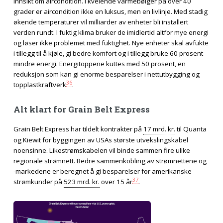
innsikt om aircondition. I kvelende varmebølger på over 40
grader er aircondition ikke en luksus, men en livlinje. Med stadig
økende temperaturer vil milliarder av enheter bli installert
verden rundt. I fuktig klima bruker de imidlertid altfor mye energi
og løser ikke problemet med fuktighet. Nye enheter skal avfukte
i tillegg til å kjøle, gi bedre komfort og i tillegg bruke 60 prosent
mindre energi. Energitoppene kuttes med 50 prosent, en
reduksjon som kan gi enorme besparelser i nettutbygging og
36
topplastkraftverk
.
Alt klart for Grain Belt Express
Grain Belt Express har tildelt kontrakter på
17 mrd. kr.
til Quanta
og Kiewit for byggingen av USAs største utvekslingskabel
noensinne. Likestrømskabelen vil binde sammen fire ulike
regionale strømnett. Bedre sammenkobling av strømnettene og
-markedene er beregnet å gi besparelser for amerikanske
37
strømkunder på
523 mrd. kr.
over 15 år
.