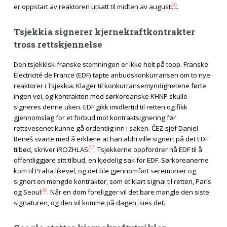
26
er oppstart av reaktoren utsatt til midten av august
.
Tsjekkia signerer kjernekraftkontrakter
tross rettskjennelse
Den tsjekkisk-franske stemningen er ikke helt på topp. Franske
Électricité de France (EDF) tapte anbudskonkurransen om to nye
reaktorer i Tsjekkia. Klager til konkurransemyndighetene førte
ingen vei, og kontrakten med sørkoreanske KHNP skulle
signeres denne uken. EDF gikk imidlertid til retten og fikk
gjennomslag for et forbud mot kontraktsignering før
rettsvesenet kunne gå ordentlig inn i saken. ČEZ-sjef Daniel
Beneš svarte med å erklære at han aldri ville signert på det EDF
27
tilbød, skriver iROZHLAS
. Tsjekkerne oppfordrer nå EDF til å
offentliggjøre sitt tilbud, en kjedelig sak for EDF. Sørkoreanerne
kom til Praha likevel, og det ble gjennomført seremonier og
signert en mengde kontrakter, som et klart signal til retten, Paris
28
og Seoul
. Når en dom foreligger vil det bare mangle den siste
signaturen, og den vil komme på dagen, sies det.