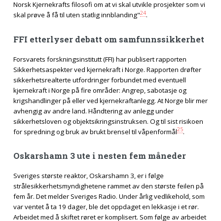
Norsk Kjernekrafts filosofi om at vi skal utvikle prosjekter som vi
24
skal prøve å få til uten statlig innblanding"
.
FFI etterlyser debatt om samfunnssikkerhet
Forsvarets forskningsinstitutt (FFI) har publisert rapporten
Sikkerhetsaspekter ved kjernekraft i Norge. Rapporten drøfter
sikkerhetsrealterte utfordringer forbundet med eventuell
kjernekraft i Norge på fire områder: Angrep, sabotasje og
krigshandlinger på eller ved kjernekraftanlegg. At Norge blir mer
avhengig av andre land. Håndtering av anlegg under
sikkerhetsloven og objektsikringsinstruksen. Og til sist risikoen
25
for spredning og bruk av brukt brensel til våpenformål
.
Oskarshamn 3 ute i nesten fem måneder
Sveriges største reaktor, Oskarshamn 3, er i følge
strålesikkerhetsmyndighetene rammet av den største feilen på
fem år. Det melder Sveriges Radio. Under årlig vedlikehold, som
var ventet å ta 19 dager, ble det oppdaget en lekkasje i et rør.
Arbeidet med å skiftet røret er komplisert. Som følge av arbeidet