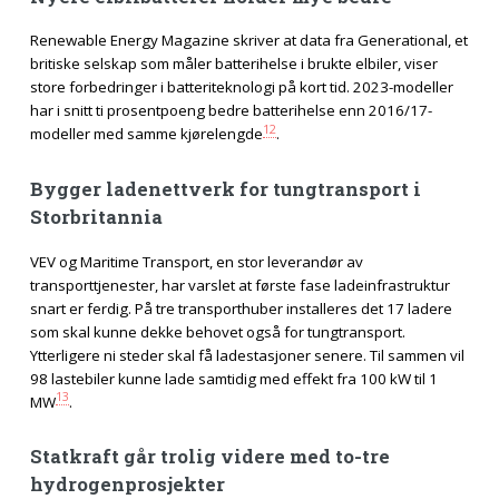
Renewable Energy Magazine skriver at data fra Generational, et
britiske selskap som måler batterihelse i brukte elbiler, viser
store forbedringer i batteriteknologi på kort tid. 2023-modeller
har i snitt ti prosentpoeng bedre batterihelse enn 2016/17-
12
modeller med samme kjørelengde
.
Bygger ladenettverk for tungtransport i
Storbritannia
VEV og Maritime Transport, en stor leverandør av
transporttjenester, har varslet at første fase ladeinfrastruktur
snart er ferdig. På tre transporthuber installeres det 17 ladere
som skal kunne dekke behovet også for tungtransport.
Ytterligere ni steder skal få ladestasjoner senere. Til sammen vil
98 lastebiler kunne lade samtidig med effekt fra 100 kW til 1
13
MW
.
Statkraft går trolig videre med to-tre
hydrogenprosjekter