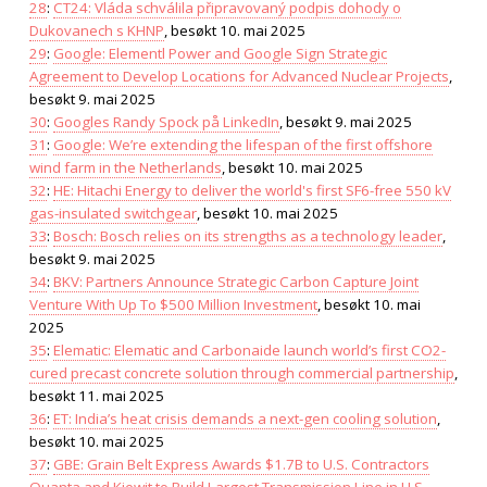
28
:
CT24: Vláda schválila připravovaný podpis dohody o
Dukovanech s KHNP
, besøkt 10. mai 2025
29
:
Google: Elementl Power and Google Sign Strategic
Agreement to Develop Locations for Advanced Nuclear Projects
,
besøkt 9. mai 2025
30
:
Googles Randy Spock på LinkedIn
, besøkt 9. mai 2025
31
:
Google: We’re extending the lifespan of the first offshore
wind farm in the Netherlands
, besøkt 10. mai 2025
32
:
HE: Hitachi Energy to deliver the world's first SF6-free 550 kV
gas-insulated switchgear
, besøkt 10. mai 2025
33
:
Bosch: Bosch relies on its strengths as a technology leader
,
besøkt 9. mai 2025
34
:
BKV: Partners Announce Strategic Carbon Capture Joint
Venture With Up To $500 Million Investment
, besøkt 10. mai
2025
35
:
Elematic: Elematic and Carbonaide launch world’s first CO2-
cured precast concrete solution through commercial partnership
,
besøkt 11. mai 2025
36
:
ET: India’s heat crisis demands a next-gen cooling solution
,
besøkt 10. mai 2025
37
:
GBE: Grain Belt Express Awards $1.7B to U.S. Contractors
Quanta and Kiewit to Build Largest Transmission Line in U.S.