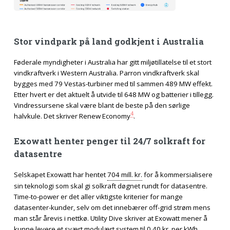
Stor vindpark på land godkjent i Australia
Føderale myndigheter i Australia har gitt miljøtillatelse til et stort
vindkraftverk i Western Australia. Parron vindkraftverk skal
bygges med 79 Vestas-turbiner med til sammen 489 MW effekt.
Etter hvert er det aktuelt å utvide til 648 MW og batterier i tillegg.
Vindressursene skal være blant de beste på den sørlige
4
halvkule. Det skriver Renew Economy
.
Exowatt henter penger til 24/7 solkraft for
datasentre
Selskapet Exowatt har hentet
704 mill. kr.
for å kommersialisere
sin teknologi som skal gi solkraft døgnet rundt for datasentre.
Time-to-power er det aller viktigste kriterier for mange
datasenter-kunder, selv om det innebærer off-grid strøm mens
man står årevis i nettkø. Utility Dive skriver at Exowatt mener å
kunne levere et svært modulært system til
0,40 kr.
per kWh.