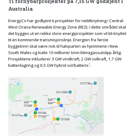
Ti fornybarprosjekter på 7,15 GW godkjent i
Australia
EnergyCo har godkjent ti prosjekter for nettilknytning i Central-
West Orana Renewable Energy Zone (REZ). I dette området skal
det bygges ut en rekke store energiprosjekter som vil bli knyttet
til en kommende transmisjonslinje. Energien fra første
byggetrinn skal være nok til halvparten av hjemmene i New
South Wales og kutte 10 millioner tonn klimagassutslipp årlig.
Prosjektene inkluderer 3 GW vindkraft, 2 GW solkraft, 1,7 GW
3
batterilagring og 0,5 GW hybrid sol/batterix
.