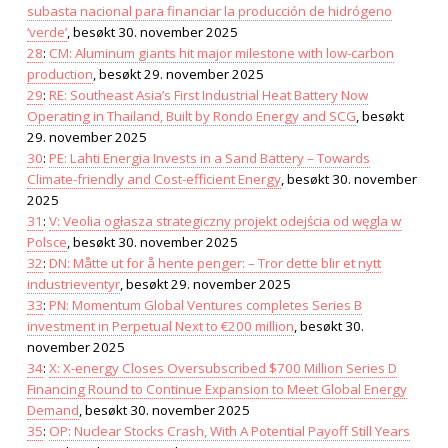
subasta nacional para financiar la producción de hidrógeno
‘verde’
, besøkt 30. november 2025
28
:
CM: Aluminum giants hit major milestone with low-carbon
production
, besøkt 29. november 2025
29
:
RE: Southeast Asia’s First Industrial Heat Battery Now
Operating in Thailand, Built by Rondo Energy and SCG
, besøkt
29. november 2025
30
:
PE: Lahti Energia Invests in a Sand Battery – Towards
Climate-friendly and Cost-efficient Energy
, besøkt 30. november
2025
31
:
V: Veolia ogłasza strategiczny projekt odejścia od węgla w
Polsce
, besøkt 30. november 2025
32
:
DN: Måtte ut for å hente penger: – Tror dette blir et nytt
industrieventyr
, besøkt 29. november 2025
33
:
PN: Momentum Global Ventures completes Series B
investment in Perpetual Next to €200 million
, besøkt 30.
november 2025
34
:
X: X-energy Closes Oversubscribed $700 Million Series D
Financing Round to Continue Expansion to Meet Global Energy
Demand
, besøkt 30. november 2025
35
:
OP: Nuclear Stocks Crash, With A Potential Payoff Still Years