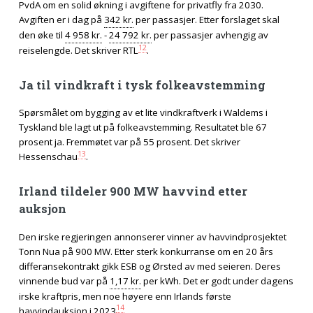
PvdA om en solid økning i avgiftene for privatfly fra 2030.
Avgiften er i dag på
342 kr.
per passasjer. Etter forslaget skal
den øke til
4 958 kr.
-
24 792 kr.
per passasjer avhengig av
12
reiselengde. Det skriver RTL
.
Ja til vindkraft i tysk folkeavstemming
Spørsmålet om bygging av et lite vindkraftverk i Waldems i
Tyskland ble lagt ut på folkeavstemming. Resultatet ble 67
prosent ja. Fremmøtet var på 55 prosent. Det skriver
13
Hessenschau
.
Irland tildeler 900 MW havvind etter
auksjon
Den irske regjeringen annonserer vinner av havvindprosjektet
Tonn Nua på 900 MW. Etter sterk konkurranse om en 20 års
differansekontrakt gikk ESB og Ørsted av med seieren. Deres
vinnende bud var på
1,17 kr.
per kWh. Det er godt under dagens
irske kraftpris, men noe høyere enn Irlands første
14
havvindauksjon i 2023
.