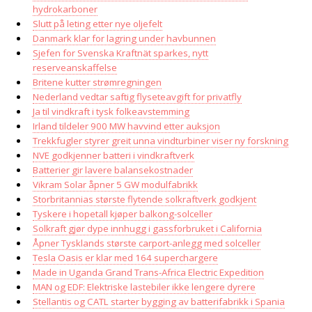
hydrokarboner
Slutt på leting etter nye oljefelt
Danmark klar for lagring under havbunnen
Sjefen for Svenska Kraftnät sparkes, nytt
reserveanskaffelse
Britene kutter strømregningen
Nederland vedtar saftig flyseteavgift for privatfly
Ja til vindkraft i tysk folkeavstemming
Irland tildeler 900 MW havvind etter auksjon
Trekkfugler styrer greit unna vindturbiner viser ny forskning
NVE godkjenner batteri i vindkraftverk
Batterier gir lavere balansekostnader
Vikram Solar åpner 5 GW modulfabrikk
Storbritannias største flytende solkraftverk godkjent
Tyskere i hopetall kjøper balkong-solceller
Solkraft gjør dype innhugg i gassforbruket i California
Åpner Tysklands største carport-anlegg med solceller
Tesla Oasis er klar med 164 superchargere
Made in Uganda Grand Trans-Africa Electric Expedition
MAN og EDF: Elektriske lastebiler ikke lengere dyrere
Stellantis og CATL starter bygging av batterifabrikk i Spania