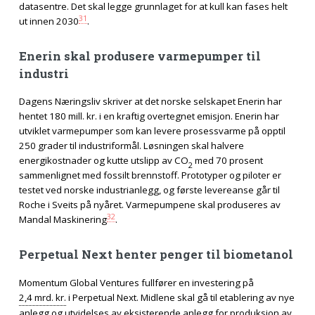
datasentre. Det skal legge grunnlaget for at kull kan fases helt
31
ut innen 2030
.
Enerin skal produsere varmepumper til
industri
Dagens Næringsliv skriver at det norske selskapet Enerin har
hentet 180 mill. kr. i en kraftig overtegnet emisjon. Enerin har
utviklet varmepumper som kan levere prosessvarme på opptil
250 grader til industriformål. Løsningen skal halvere
energikostnader og kutte utslipp av CO
med 70 prosent
2
sammenlignet med fossilt brennstoff. Prototyper og piloter er
testet ved norske industrianlegg, og første levereanse går til
Roche i Sveits på nyåret. Varmepumpene skal produseres av
32
Mandal Maskinering
.
Perpetual Next henter penger til biometanol
Momentum Global Ventures fullfører en investering på
2,4 mrd. kr.
i Perpetual Next. Midlene skal gå til etablering av nye
anlegg og utvidelses av eksisterende anlegg for produksjon av