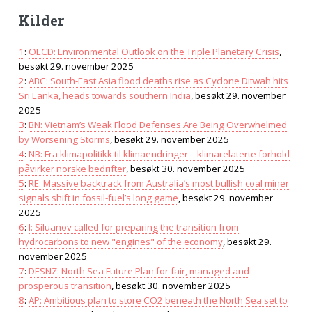
Kilder
1
:
OECD: Environmental Outlook on the Triple Planetary Crisis
,
besøkt 29. november 2025
2
:
ABC: South-East Asia flood deaths rise as Cyclone Ditwah hits
Sri Lanka, heads towards southern India
, besøkt 29. november
2025
3
:
BN: Vietnam’s Weak Flood Defenses Are Being Overwhelmed
by Worsening Storms
, besøkt 29. november 2025
4
:
NB: Fra klimapolitikk til klimaendringer – klimarelaterte forhold
påvirker norske bedrifter
, besøkt 30. november 2025
5
:
RE: Massive backtrack from Australia’s most bullish coal miner
signals shift in fossil-fuel’s long game
, besøkt 29. november
2025
6
:
I: Siluanov called for preparing the transition from
hydrocarbons to new "engines" of the economy
, besøkt 29.
november 2025
7
:
DESNZ: North Sea Future Plan for fair, managed and
prosperous transition
, besøkt 30. november 2025
8
:
AP: Ambitious plan to store CO2 beneath the North Sea set to