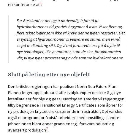
6
en konferanse at
:
For Russland er det også nødvendig å forstå at
hydrokarbonenes tid gradvis begynner å avta. Vi ser flere og
flere teknologier som ikke vil kreve denne typen ressurser. Det
er tydelig at hydrokarboner vil vedvare en stund, men vi må
se på mellomlang sikt. Og vi må forberede oss på å bytte til
nye teknologier, til nye motorer, som de sier, for økonomien
vår, til nye typer prosessering av de samme hydrokarbonene.
Slutt på leting etter nye oljefelt
Den britiske regjeringen har publisert North Sea Future Plan.
Planen følger opp Labours løfte i valgkampen om ikke å gi nye
letetillatelser for olje og gass i Nordsjøen. I stedet vil regjeringen
tilby begrensede Transitional Energy Certificates som åpner for
ny produksjon knyttet til eksisterende infrastruktur. Det varsles
også et program for å bistå arbeidere med omstilling til andre
jobber innen blant annet grønn energi, forsvarsindustri og
7
avansert produksjon
.