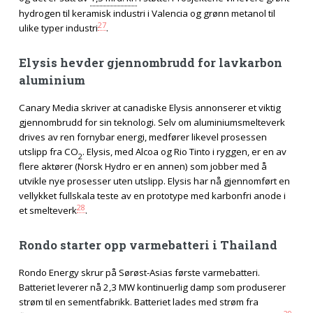
hydrogen til keramisk industri i Valencia og grønn metanol til
27
ulike typer industri
.
Elysis hevder gjennombrudd for lavkarbon
aluminium
Canary Media skriver at canadiske Elysis annonserer et viktig
gjennombrudd for sin teknologi. Selv om aluminiumsmelteverk
drives av ren fornybar energi, medfører likevel prosessen
utslipp fra CO
. Elysis, med Alcoa og Rio Tinto i ryggen, er en av
2
flere aktører (Norsk Hydro er en annen) som jobber med å
utvikle nye prosesser uten utslipp. Elysis har nå gjennomført en
vellykket fullskala teste av en prototype med karbonfri anode i
28
et smelteverk
.
Rondo starter opp varmebatteri i Thailand
Rondo Energy skrur på Sørøst-Asias første varmebatteri.
Batteriet leverer nå 2,3 MW kontinuerlig damp som produserer
strøm til en sementfabrikk. Batteriet lades med strøm fra