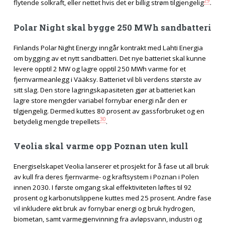
29
flytende solkraft, eller nettet hvis det er billig strøm tilgjengelig
.
Polar Night skal bygge 250 MWh sandbatteri
Finlands Polar Night Energy inngår kontrakt med Lahti Energia
om bygging av et nytt sandbatteri. Det nye batteriet skal kunne
levere opptil 2 MW og lagre opptil 250 MWh varme for et
fjernvarmeanlegg i Vääksy. Batteriet vil bli verdens største av
sitt slag. Den store lagringskapasiteten gjør at batteriet kan
lagre store mengder variabel fornybar energi når den er
tilgjengelig. Dermed kuttes 80 prosent av gassforbruket og en
30
betydelig mengde trepellets
.
Veolia skal varme opp Poznan uten kull
Energiselskapet Veolia lanserer et prosjekt for å fase ut all bruk
av kull fra deres fjernvarme- og kraftsystem i Poznan i Polen
innen 2030. I første omgang skal effektiviteten løftes til 92
prosent og karbonutslippene kuttes med 25 prosent. Andre fase
vil inkludere økt bruk av fornybar energi og bruk hydrogen,
biometan, samt varmegjenvinning fra avløpsvann, industri og