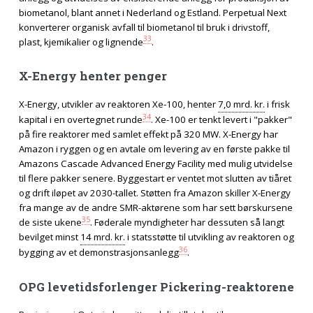
biometanol, blant annet i Nederland og Estland. Perpetual Next
konverterer organisk avfall til biometanol til bruk i drivstoff,
33
plast, kjemikalier og lignende
.
X-Energy henter penger
X-Energy, utvikler av reaktoren Xe-100, henter
7,0 mrd. kr.
i frisk
34
kapital i en overtegnet runde
. Xe-100 er tenkt levert i "pakker"
på fire reaktorer med samlet effekt på 320 MW. X-Energy har
Amazon i ryggen og en avtale om levering av en første pakke til
Amazons Cascade Advanced Energy Facility med mulig utvidelse
til flere pakker senere. Byggestart er ventet mot slutten av tiåret
og drift iløpet av 2030-tallet. Støtten fra Amazon skiller X-Energy
fra mange av de andre SMR-aktørene som har sett børskursene
35
de siste ukene
. Føderale myndigheter har dessuten så langt
bevilget minst
14 mrd. kr.
i statsstøtte til utvikling av reaktoren og
36
bygging av et demonstrasjonsanlegg
.
OPG levetidsforlenger Pickering-reaktorene