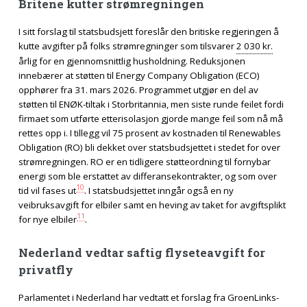
Britene kutter strømregningen
I sitt forslag til statsbudsjett foreslår den britiske regjeringen å
kutte avgifter på folks strømregninger som tilsvarer
2 030 kr.
årlig for en gjennomsnittlig husholdning. Reduksjonen
innebærer at støtten til Energy Company Obligation (ECO)
opphører fra 31. mars 2026. Programmet utgjør en del av
støtten til ENØK-tiltak i Storbritannia, men siste runde feilet fordi
firmaet som utførte etterisolasjon gjorde mange feil som nå må
rettes opp i. I tillegg vil 75 prosent av kostnaden til Renewables
Obligation (RO) bli dekket over statsbudsjettet i stedet for over
strømregningen. RO er en tidligere støtteordning til fornybar
energi som ble erstattet av differansekontrakter, og som over
10
tid vil fases ut
. I statsbudsjettet inngår også en ny
veibruksavgift for elbiler samt en heving av taket for avgiftsplikt
11
for nye elbiler
.
Nederland vedtar saftig flyseteavgift for
privatfly
Parlamentet i Nederland har vedtatt et forslag fra GroenLinks-