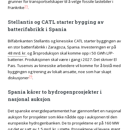
grunner for transportselskaper til å velge fossile lastebiler i
25
Frankrike
.
Stellantis og CATL starter bygging av
batterifabrikk i Spania
Bilfabrikanten Stellantis og kinesiske CATL starter byggingen av
en stor batterifabrikk i Zaragoza, Spania. Investeringen er på
48 mrd. kr.
og årsproduksjon skal komme opp i 50 GWh LFP-
batterier. Produksjonen skal være i gang i 2027. Det skriver El
Pais. Tusenvis av kinesiske arbeidere vil komme for å bistå med
byggingen og trening av lokalt ansatte, noe som har skapt
26
diskusjoner
.
Spania kårer to hydrogenprosjekter i
nasjonal auksjon
Det spanske energidepartementet har gjennomført en nasjonal
auksjon for prosjekter som ikke nådde opp i auksjonen til den
europeiske hydrogenbanken. De to prosjektene er på 160 MW
og det er satt av
1,5 mrd. kr.
i støtte. Prosjektene vil levere grønt