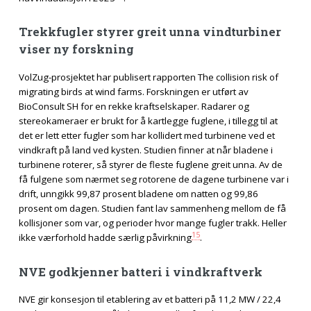
Trekkfugler styrer greit unna vindturbiner
viser ny forskning
VolZug-prosjektet har publisert rapporten The collision risk of
migrating birds at wind farms. Forskningen er utført av
BioConsult SH for en rekke kraftselskaper. Radarer og
stereokameraer er brukt for å kartlegge fuglene, i tillegg til at
det er lett etter fugler som har kollidert med turbinene ved et
vindkraft på land ved kysten. Studien finner at når bladene i
turbinene roterer, så styrer de fleste fuglene greit unna. Av de
få fulgene som nærmet seg rotorene de dagene turbinene var i
drift, unngikk 99,87 prosent bladene om natten og 99,86
prosent om dagen. Studien fant lav sammenheng mellom de få
kollisjoner som var, og perioder hvor mange fugler trakk. Heller
15
ikke værforhold hadde særlig påvirkning
.
NVE godkjenner batteri i vindkraftverk
NVE gir konsesjon til etablering av et batteri på 11,2 MW / 22,4