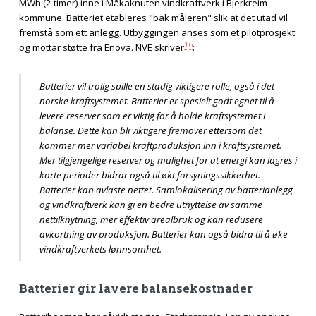
MWh (2 timer) inne i Måkaknuten vindkraftverk i Bjerkreim
kommune. Batteriet etableres "bak måleren" slik at det utad vil
fremstå som ett anlegg. Utbyggingen anses som et pilotprosjekt
16
og mottar støtte fra Enova. NVE skriver
:
Batterier vil trolig spille en stadig viktigere rolle, også i det
norske kraftsystemet. Batterier er spesielt godt egnet til å
levere reserver som er viktig for å holde kraftsystemet i
balanse. Dette kan bli viktigere fremover ettersom det
kommer mer variabel kraftproduksjon inn i kraftsystemet.
Mer tilgjengelige reserver og mulighet for at energi kan lagres i
korte perioder bidrar også til økt forsyningssikkerhet.
Batterier kan avlaste nettet. Samlokalisering av batterianlegg
og vindkraftverk kan gi en bedre utnyttelse av samme
nettilknytning, mer effektiv arealbruk og kan redusere
avkortning av produksjon. Batterier kan også bidra til å øke
vindkraftverkets lønnsomhet.
Batterier gir lavere balansekostnader