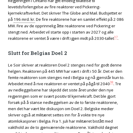
Regjeringen i Ontario har gitt endelig tillatelse til
levetidsforlengelse av fire reaktorer ved Pickering-
kjernekraftverket. Det skriver The Globe and Mail. Budsjettet er
på
196 mrd. kr.
De fire reaktorene har en samlet effekt på 2 086
MW. Fire av de opprinnelig åtte reaktorene ved Pickering er
stengt ned. Arbeidet vil starte opp i starten av 2027 og alle
37
reaktorene er ventet å være i drift igjen midt på 2030-tallet
.
Slutt for Belgias Doel 2
Le Soir skriver at reaktoren Doel 2 stenges ned for godt denne
helgen. Reaktoren på 445 MW har vært i drift i 50 år. Det er den
femte reaktoren som stenges ned i Belgia og nå gjenstår kun to.
38
Arbeidet med å rive reaktoren er ventet på pågå til 2040
. Tre
av nedleggelsene har skjedd det siste året under den nye
regjeringen som er svært positiv til kjernekraft. Det ble gjort
forsøk på å stanse nedleggelsen av de to første reaktorene,
men det har vært lite diskusjon om Doel 2. Belgiske medier
skriver også at militæret settes inn for å vokte tre nye
atomlokasjoner i Belgia. Fra 1. juli har militæret bistått med
vakthold av de to gjenværende reaktorene. Vakthold døgnet