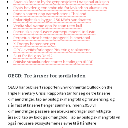
Spania kårer to hydrogenprosjekter i nasjonal auksjon
Elysis hevder gjennombrudd for lavkarbon aluminium
Rondo starter opp varmebatteri i Thailand
Polar Night skal bygge 250 MWh sandbatteri
Veolia skal varme opp Poznan uten kull
Enerin skal produsere varmepumper til industri
Perpetual Next henter penger til biometanol
X-Energy henter penger
OPG levetidsforlenger Pickering-reaktorene
Slutt for Belgias Doel 2
Britiske strømkunder starter betalingen til EDF
OECD: Tre kriser for jordkloden
OECD har publisert rapporten Environmental Outlook on the
Triple Planetary Crisis. Rapporten tar for seg de tre krisene
klimaendringer, tap av biologisk mangfold og forurensing, og
slår fast at krisene henger sammen. Innen 2050 vil
klimaendringer passere arealbruksendringer som viktigste
årsak til tap av biologisk mangfold. Tap av biologisk mangfold vil
også redusere økosystemenes evne til å håndtere
1