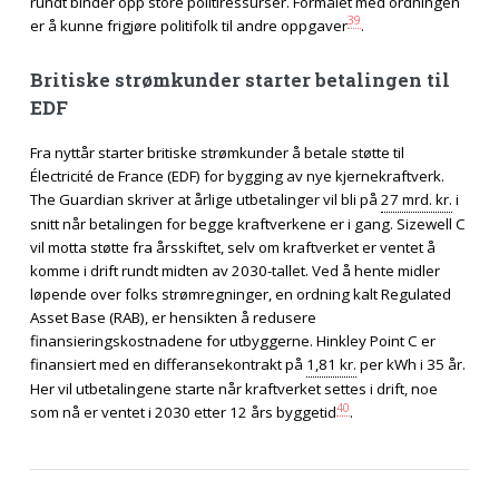
rundt binder opp store politiressurser. Formålet med ordningen
39
er å kunne frigjøre politifolk til andre oppgaver
.
Britiske strømkunder starter betalingen til
EDF
Fra nyttår starter britiske strømkunder å betale støtte til
Électricité de France (EDF) for bygging av nye kjernekraftverk.
The Guardian skriver at årlige utbetalinger vil bli på
27 mrd. kr.
i
snitt når betalingen for begge kraftverkene er i gang. Sizewell C
vil motta støtte fra årsskiftet, selv om kraftverket er ventet å
komme i drift rundt midten av 2030-tallet. Ved å hente midler
løpende over folks strømregninger, en ordning kalt Regulated
Asset Base (RAB), er hensikten å redusere
finansieringskostnadene for utbyggerne. Hinkley Point C er
finansiert med en differansekontrakt på
1,81 kr.
per kWh i 35 år.
Her vil utbetalingene starte når kraftverket settes i drift, noe
40
som nå er ventet i 2030 etter 12 års byggetid
.