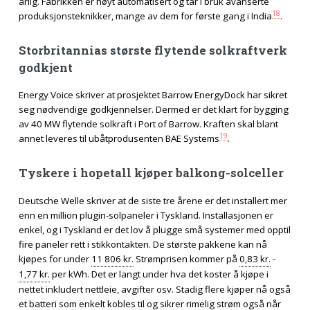
årlig. Fabrikken er høyt automatisert og tar i bruk avanserte
18
produksjonsteknikker, mange av dem for første gang i India
.
Storbritannias største flytende solkraftverk
godkjent
Energy Voice skriver at prosjektet Barrow EnergyDock har sikret
seg nødvendige godkjennelser. Dermed er det klart for bygging
av 40 MW flytende solkraft i Port of Barrow. Kraften skal blant
19
annet leveres til ubåtprodusenten BAE Systems
.
Tyskere i hopetall kjøper balkong-solceller
Deutsche Welle skriver at de siste tre årene er det installert mer
enn en million plugin-solpaneler i Tyskland. Installasjonen er
enkel, og i Tyskland er det lov å plugge små systemer med opptil
fire paneler rett i stikkontakten. De største pakkene kan nå
kjøpes for under
11 806 kr.
Strømprisen kommer på
0,83 kr.
-
1,77 kr.
per kWh. Det er langt under hva det koster å kjøpe i
nettet inkludert nettleie, avgifter osv. Stadig flere kjøper nå også
et batteri som enkelt kobles til og sikrer rimelig strøm også når