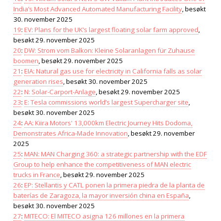
India’s Most Advanced Automated Manufacturing Facility
, besøkt
30. november 2025
19
:
EV: Plans for the UK’s largest floating solar farm approved
,
besøkt 29. november 2025
20
:
DW: Strom vom Balkon: Kleine Solaranlagen für Zuhause
boomen
, besøkt 29. november 2025
21
:
EIA: Natural gas use for electricity in California falls as solar
generation rises
, besøkt 30. november 2025
22
:
N: Solar-Carport-Anlage
, besøkt 29. november 2025
23
:
E: Tesla commissions world’s largest Supercharger site
,
besøkt 30. november 2025
24
:
AA: Kiira Motors' 13,000km Electric Journey Hits Dodoma,
Demonstrates Africa-Made Innovation
, besøkt 29. november
2025
25
:
MAN: MAN Charging 360: a strategic partnership with the EDF
Group to help enhance the competitiveness of MAN electric
trucks in France
, besøkt 29. november 2025
26
:
EP: Stellantis y CATL ponen la primera piedra de la planta de
baterías de Zaragoza, la mayor inversión china en España
,
besøkt 30. november 2025
27
:
MITECO: El MITECO asigna 126 millones en la primera