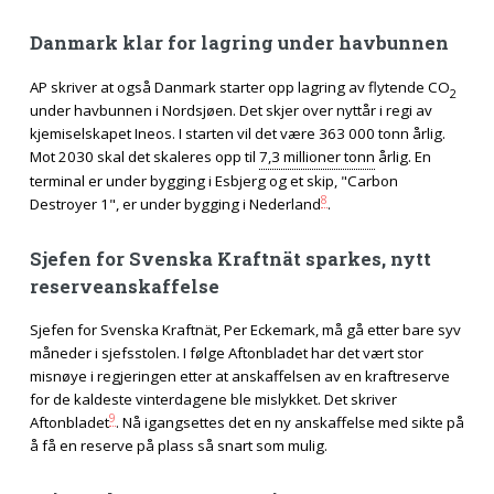
Danmark klar for lagring under havbunnen
AP skriver at også Danmark starter opp lagring av flytende CO
2
under havbunnen i Nordsjøen. Det skjer over nyttår i regi av
kjemiselskapet Ineos. I starten vil det være 363 000 tonn årlig.
Mot 2030 skal det skaleres opp til
7,3 millioner tonn
årlig. En
terminal er under bygging i Esbjerg og et skip, "Carbon
8
Destroyer 1", er under bygging i Nederland
.
Sjefen for Svenska Kraftnät sparkes, nytt
reserveanskaffelse
Sjefen for Svenska Kraftnät, Per Eckemark, må gå etter bare syv
måneder i sjefsstolen. I følge Aftonbladet har det vært stor
misnøye i regjeringen etter at anskaffelsen av en kraftreserve
for de kaldeste vinterdagene ble mislykket. Det skriver
9
Aftonbladet
. Nå igangsettes det en ny anskaffelse med sikte på
å få en reserve på plass så snart som mulig.