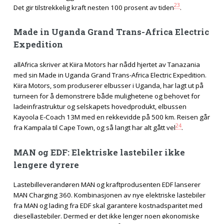
23
Det gir tilstrekkelig kraft nesten 100 prosent av tiden
.
Made in Uganda Grand Trans-Africa Electric
Expedition
allAfrica skriver at Kiira Motors har nådd hjertet av Tanazania
med sin Made in Uganda Grand Trans-Africa Electric Expedition.
Kiira Motors, som produserer elbusser i Uganda, har lagt ut på
turneen for å demonstrere både mulighetene og behovet for
ladeinfrastruktur og selskapets hovedprodukt, elbussen
Kayoola E-Coach 13M med en rekkevidde på 500 km. Reisen går
24
fra Kampala til Cape Town, og så langt har alt gått vel
.
MAN og EDF: Elektriske lastebiler ikke
lengere dyrere
Lastebilleverandøren MAN og kraftprodusenten EDF lanserer
MAN Charging 360. Kombinasjonen av nye elektriske lastebiler
fra MAN og lading fra EDF skal garantere kostnadsparitet med
diesellastebiler. Dermed er det ikke lenger noen økonomiske