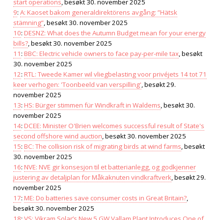
start operations
, besøkt 30. november 2025
9
:
A: Kaoset bakom generaldirektörens avgång: ”Hätsk
stämning”
, besøkt 30. november 2025
10
:
DESNZ: What does the Autumn Budget mean for your energy
bills?
, besøkt 30. november 2025
11
:
BBC: Electric vehicle owners to face pay-per-mile tax
, besøkt
30. november 2025
12
:
RTL: Tweede Kamer wil vliegbelasting voor privéjets 14 tot 71
keer verhogen: 'Toonbeeld van verspilling'
, besøkt 29.
november 2025
13
:
HS: Bürger stimmen für Windkraft in Waldems
, besøkt 30.
november 2025
14
:
DCEE: Minister O'Brien welcomes successful result of State's
second offshore wind auction
, besøkt 30. november 2025
15
:
BC: The collision risk of migrating birds at wind farms
, besøkt
30. november 2025
16
:
NVE: NVE gir konsesjon til et batterianlegg, og godkjenner
justering av detaljplan for Måkaknuten vindkraftverk
, besøkt 29.
november 2025
17
:
ME: Do batteries save consumer costs in Great Britain?
,
besøkt 30. november 2025
18
:
VS: Vikram Solar’s New 5 GW Vallam Plant Introduces One of