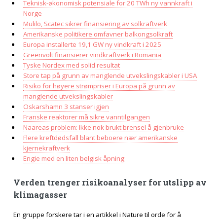
Teknisk-økonomisk potensiale for 20 TWh ny vannkraft i
Norge
Mulilo, Scatec sikrer finansiering av solkraftverk
Amerikanske politikere omfavner balkongsolkraft
Europa installerte 19,1 GW ny vindkraft i 2025
Greenvolt finansierer vindkraftverk i Romania
Tyske Nordex med solid resultat
Store tap på grunn av manglende utvekslingskabler i USA
Risiko for høyere strømpriser i Europa på grunn av
manglende utvekslingskabler
Oskarshamn 3 stanser igjen
Franske reaktorer må sikre vanntilgangen
Naareas problem: Ikke nok brukt brensel å gjenbruke
Flere kreftdødsfall blant beboere nær amerikanske
kjernekraftverk
Engie med en liten belgisk åpning
Verden trenger risikoanalyser for utslipp av
klimagasser
En gruppe forskere tar i en artikkel i Nature til orde for å