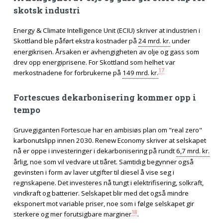
skotsk industri
Energy & Climate Intelligence Unit (ECIU) skriver at industrien i
Skottland ble påført ekstra kostnader på
24 mrd. kr.
under
energikrisen. Årsaken er avhengigheten av olje og gass som
drev opp energiprisene. For Skottland som helhet var
17
merkostnadene for forbrukerne på
149 mrd. kr.
Fortescues dekarbonisering kommer opp i
tempo
Gruvegiganten Fortescue har en ambisiøs plan om "real zero"
karbonutslipp innen 2030. Renew Economy skriver at selskapet
nå er oppe i investeringer i dekarbonisering på rundt
6,7 mrd. kr.
årlig, noe som vil vedvare ut tiåret. Samtidig begynner også
gevinsten i form av laver utgifter til diesel å vise seg i
regnskapene. Det investeres nå tungt i elektrifisering, solkraft,
vindkraft og batterier. Selskapet blir med det også mindre
eksponert mot variable priser, noe som i følge selskapet gir
18
sterkere og mer forutsigbare marginer
.