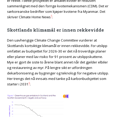
er reelle. I dette prosjektet er antallet kvoter er redusert
sammenlignet med den forrige kvotemekanismen (CDM). Det er
sørkoreanske bedrifter som kjøper kvotene fra Myanmar. Det
5
skriver Climate Home News
.
Skottlands klimamål er innen rekkevidde
Den uavhengige Climate Change Committee vurderer at
Skottlands kortsiktige klimamål er innen rekkevidde. For utslipp
omfattet av budsjettet for 2026-30 er det nå troverdige planer
eller planer med lav risiko for 91 prosent av utslippskuttene.
Mye er gjort de siste to årene blant annet når det gjelder elbiler
og restaurering av myr. På lengre sikt er utfordringen
dekarbonisering av bygninger og teknologi for negative utslipp.
Her trengs det nå innsats med tanke på karbonbudsjettet som
6
starter i 2031
.