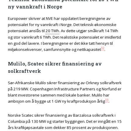
ny vannkraft i Norge
Europower skriver at NVE har oppdatert beregningene av
potensialet for ny vannkraft i Norge. Det teknisk-økonomiske
potensialet anslås til
20 TWh
. Av dette utgjør småkraft 14 TWh
og stor vannkraft 6 TWh. Det realistiske potensialet er imidlertid
en god del lavere. I beregningene er det ikke tatt hensyn til
32
miljøkonsekvenser, samfunnsnytte og nettkapasitet
.
Mulilo, Scatec sikrer finansiering av
solkraftverk
Sør-Afrikanske Mulilo sikrer finansiering av Orkney solkraftverk
på 219 MW. Copenhagen Infrastructure Partners og Norfund er
blant investorene sammen med lokale banker. Mulilo har
33
ambisjon om å bygge ut 1 GW ny kraftproduksjon årlig
.
Norske Scatec sikrer finansiering av Barzalosa solkraftverk i
Columbia på 130 MW og starter byggingen. Det er inngått en 15
års kraftkjøpsavtale som dekker 85 prosent av produksjonen.