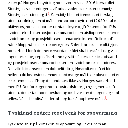
troen på Norges betydning noe overdrevet. I 2016 behandlet
Stortinget ratifiseringen av Paris-avtalen, som et enstemmig
8
Stortinget sluttet seg til
. Samtidig ble det fremmet et forslag,
uten utredning, om at målet om karbonnøytralitet i 2030 skulle
aktiveres, noe alle partier unntatt Høyre og FrP stemte for. EUs
kvotemarked, internasjonalt samarbeid om utslippsreduksjoner,
kvotehandel og prosjektbasert samarbeid kunne "telle med"
når måloppnåelse skulle beregnes. Siden har det ikke blitt gjort
noe arbeid for å definere hvordan målet skal forstås. I dag ville
ingen brukt begrepet "karbonnøytralitet" dersom klimabistand
og prosjektbasert samarbeid utenom kvotehandel inkluderes.
Det ville blitt ansett som dobbelttelling. Nøytralitetsmålet ble
heller aldri lovfestet sammen med øvrige mål i klimaloven, det er
ikke innmeldt til FN og det omfattes ikke av Norges samarbeid
med EU. Det foreligger noen kostnadsberegninger, men altså
uten at det er tatt noen beslutning om hvordan det egentlig skal
9
telles. Nå stiller altså et flertall seg bak å oppheve målet
.
Tyskland endrer regelverk for oppvarming
Tyskland snur på klimakrav til oppvarming. Et krav om en