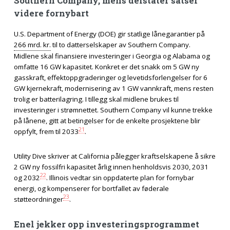
Southern Company, mens delstater satser
videre fornybart
U.S. Department of Energy (DOE) gir statlige lånegarantier på
266 mrd. kr.
til to datterselskaper av Southern Company.
Midlene skal finansiere investeringer i Georgia og Alabama og
omfatte 16 GW kapasitet. Konkret er det snakk om 5 GW ny
gasskraft, effektoppgraderinger og levetidsforlengelser for 6
GW kjernekraft, modernisering av 1 GW vannkraft, mens resten
trolig er batterilagring. I tillegg skal midlene brukes til
investeringer i strømnettet. Southern Company vil kunne trekke
på lånene, gitt at betingelser for de enkelte prosjektene blir
21
oppfylt, frem til 2033
.
Utility Dive skriver at California pålegger kraftselskapene å sikre
2 GW ny fossilfri kapasitet årlig innen henholdsvis 2030, 2031
22
og 2032
. Illinois vedtar sin oppdaterte plan for fornybar
energi, og kompenserer for bortfallet av føderale
23
støtteordninger
.
Enel jekker opp investeringsprogrammet