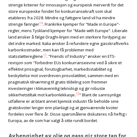
strenge kriterier for innovasjon og europeisk merverdi for det
store europeiske fondet for konkurransekraft som skal
etableres fra 2028. Mindre og fattigere land vil ha mindre
14
strenge føringer
. Frankrike kjemper for "Made in Europe"-
regler, mens Tyskland kjemper for "Made with Europe". Liberale
land ønsker å følge Draghi-linjen med en sterkere fordyping av
det indre marked. Italia ønsker å refundere egne gasskraftverks
karbonkostnader, men kan få problemer med
15
statsstøttereglene
. "Friends of Industry" ønsker en ETS-
revisjon som "forbedrer EUs konkurranseevne ved å sikre et
effektivt prissignal, forutsigbarhet, markedsstabilitet og
beskyttelse mot overdreven prisvolatilitet, sammen med en
pragmatisk tilnærming til gratis tildeling som fremmer
investeringer i klimavennlig teknologi og gir robuste
16
sikkerhetstiltak mot karbonlekkasje.
" Blant de sannsynlige
utfallene er at blant annet kjemisk industri får beholde sine
gratiskvoter lenger enn planlagt og at gjenværende kvoter
fordeles over flere år. Disse spørsmålene diskuteres nå heftig i
Europa, av de som har valgt å sitte rundt bordet.
Avhengighet av olje og gass gir store tap for