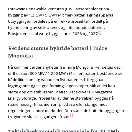
Fotowatio Renewable Ventures (FRV) lanserer planer om
bygging av 1,2 GW / 5 GWh (4 timer) batterilagring i Spania.
Utbyggingen fordeles på en rekke prosjekter fordelt på
hybridisering av solkraftverk og frittstående batterier.
30
Prosjektene skal være byggeklare i 2026 og 2027
.
Verdens største hybride batteri i Indre
Mongolia
Nå kommer verdensnyheter fra Indre Mongolia. Her settes det i
drift et stort 300 MW / 1 200 MWh (4 timer) batteri bestående av
både litiumion- og vanadium flyt-batterier. I tillegg har
lagringsanlegget "grid forming" egenskaper, slik at det kan
støtte opp om stabiliteten i nettet. Det skriver PV Magazine
Energy Storage. Prosjekter av denne størrelsen bygges nå
rutinemessig i Kina, men er i pilotfase eller stanger mot
reguleringer i andre markeder. Den samlede batteriutbyggingen
31
i regionen skal bli ti ganger så stor
.
Teknisk-økonomisk potensiale for 20 TWh