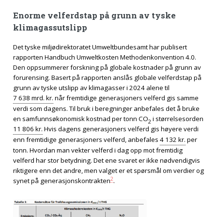
Enorme velferdstap på grunn av tyske
klimagassutslipp
Det tyske miljødirektoratet Umweltbundesamt har publisert
rapporten Handbuch Umweltkosten Methodenkonvention 4.0.
Den oppsummerer forskning på globale kostnader på grunn av
forurensing. Basert på rapporten anslås globale velferdstap på
grunn av tyske utslipp av klimagasser i 2024 alene til
7 638 mrd. kr.
når fremtidige generasjoners velferd gis samme
verdi som dagens. Til bruk i beregninger anbefales det å bruke
en samfunnsøkonomisk kostnad per tonn CO
i størrelsesorden
2
11 806 kr.
Hvis dagens generasjoners velferd gis høyere verdi
enn fremtidige generasjoners velferd, anbefales
4 132 kr.
per
tonn. Hvordan man vekter velferd i dag opp mot fremtidig
velferd har stor betydning. Det ene svaret er ikke nødvendigvis
riktigere enn det andre, men valget er et spørsmål om verdier og
2
synet på generasjonskontrakten
.