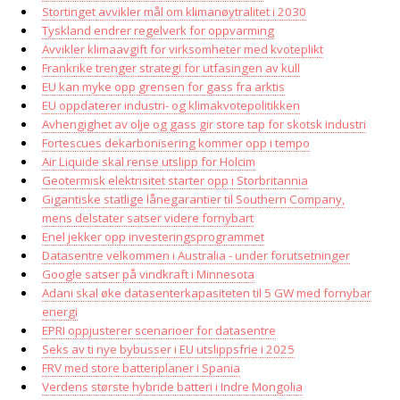
Stortinget avvikler mål om klimanøytralitet i 2030
Tyskland endrer regelverk for oppvarming
Avvikler klimaavgift for virksomheter med kvoteplikt
Frankrike trenger strategi for utfasingen av kull
EU kan myke opp grensen for gass fra arktis
EU oppdaterer industri- og klimakvotepolitikken
Avhengighet av olje og gass gir store tap for skotsk industri
Fortescues dekarbonisering kommer opp i tempo
Air Liquide skal rense utslipp for Holcim
Geotermisk elektrisitet starter opp i Storbritannia
Gigantiske statlige lånegarantier til Southern Company,
mens delstater satser videre fornybart
Enel jekker opp investeringsprogrammet
Datasentre velkommen i Australia - under forutsetninger
Google satser på vindkraft i Minnesota
Adani skal øke datasenterkapasiteten til 5 GW med fornybar
energi
EPRI oppjusterer scenarioer for datasentre
Seks av ti nye bybusser i EU utslippsfrie i 2025
FRV med store batteriplaner i Spania
Verdens største hybride batteri i Indre Mongolia