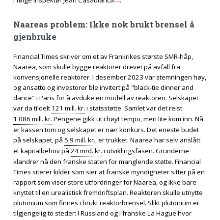
i følge inspektør Jean Casabianca
.
Naareas problem: Ikke nok brukt brensel å
gjenbruke
Financial Times skriver om et av Frankrikes største SMR-håp,
Naarea, som skulle bygge reaktorer drevet på avfall fra
konvensjonelle reaktorer. I desember 2023 var stemningen høy,
og ansatte og investorer ble invitert på "black-tie dinner and
dance" i Paris for å avduke en modell av reaktoren. Selskapet
var da tildelt
121 mill. kr.
i statsstøtte. Samlet var det reist
1 086 mill. kr.
Pengene gikk ut i høyt tempo, men lite kom inn. Nå
er kassen tom og selskapet er nær konkurs. Det eneste budet
på selskapet, på
5,9 mill. kr.
, er trukket. Naarea har selv anslått
et kapitalbehov på
24 mrd. kr.
i utviklingsfasen. Gründerne
klandrer nå den franske staten for manglende støtte. Financial
Times siterer kilder som sier at franske myndigheter sitter på en
rapport som viser store utfordringer for Naarea, og ikke bare
knyttet til en urealistisk fremdriftsplan. Reaktoren skulle utnytte
plutonium som finnes i brukt reaktorbrensel. Slikt plutonium er
tilgjengelig to steder: I Russland og i franske La Hague hvor