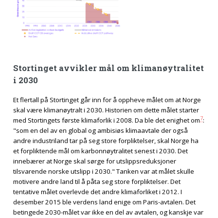
Stortinget avvikler mål om klimanøytralitet
i 2030
Et flertall på Stortinget går inn for å oppheve målet om at Norge
skal være klimanøytralt i 2030. Historien om dette målet starter
7
med Stortingets første klimaforlik i 2008. Da ble det enighet om
:
"som en del av en global og ambisiøs klimaavtale der også
andre industriland tar på seg store forpliktelser, skal Norge ha
et forpliktende mål om karbonnøytralitet senest i 2030. Det
innebærer at Norge skal sørge for utslippsreduksjoner
tilsvarende norske utslipp i 2030." Tanken var at målet skulle
motivere andre land til å påta seg store forpliktelser. Det
tentative målet overlevde det andre klimaforliket i 2012. I
desember 2015 ble verdens land enige om Paris-avtalen. Det
betingede 2030-målet var ikke en del av avtalen, og kanskje var