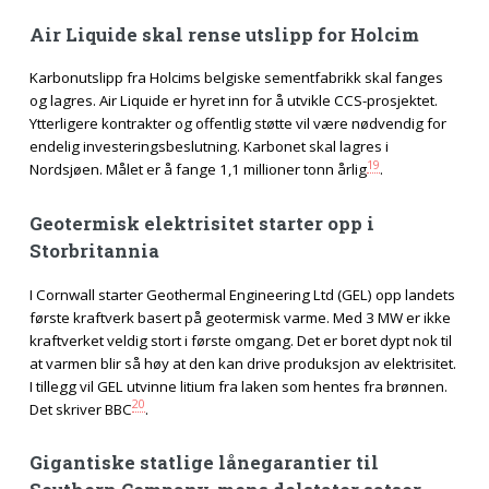
Air Liquide skal rense utslipp for Holcim
Karbonutslipp fra Holcims belgiske sementfabrikk skal fanges
og lagres. Air Liquide er hyret inn for å utvikle CCS-prosjektet.
Ytterligere kontrakter og offentlig støtte vil være nødvendig for
endelig investeringsbeslutning. Karbonet skal lagres i
19
Nordsjøen. Målet er å fange 1,1 millioner tonn årlig
.
Geotermisk elektrisitet starter opp i
Storbritannia
I Cornwall starter Geothermal Engineering Ltd (GEL) opp landets
første kraftverk basert på geotermisk varme. Med 3 MW er ikke
kraftverket veldig stort i første omgang. Det er boret dypt nok til
at varmen blir så høy at den kan drive produksjon av elektrisitet.
I tillegg vil GEL utvinne litium fra laken som hentes fra brønnen.
20
Det skriver BBC
.
Gigantiske statlige lånegarantier til