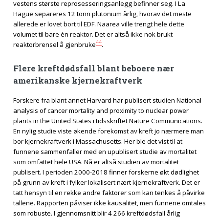
vestens største reprosesseringsanlegg befinner seg. I La
Hague separeres 12 tonn plutonium årlig, hvorav det meste
allerede er lovet bort til EDF. Naarea ville trengt hele dette
volumet til bare én reaktor. Det er altså ikke nok brukt
44
reaktorbrensel å gjenbruke
.
Flere kreftdødsfall blant beboere nær
amerikanske kjernekraftverk
Forskere fra blant annet Harvard har publisert studien National
analysis of cancer mortality and proximity to nuclear power
plants in the United States i tidsskriftet Nature Communications.
En nylig studie viste økende forekomst av kreft jo nærmere man
bor kjernekraftverk i Massachusetts. Her ble det vist til at
funnene sammenfaller med en upublisert studie av mortalitet
som omfattet hele USA. Nå er altså studien av mortalitet
publisert. I perioden 2000-2018 finner forskerne økt dødlighet
på grunn av kreft i fylker lokalisert nært kjernekraftverk. Det er
tatt hensyn til en rekke andre faktorer som kan tenkes å påvirke
tallene. Rapporten påviser ikke kausalitet, men funnene omtales
som robuste. I gjennomsnitt blir 4 266 kreftdødsfall årlig