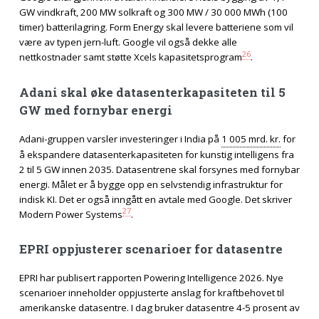
GW vindkraft, 200 MW solkraft og 300 MW / 30 000 MWh (100
timer) batterilagring. Form Energy skal levere batteriene som vil
være av typen jern-luft. Google vil også dekke alle
26
nettkostnader samt støtte Xcels kapasitetsprogram
.
Adani skal øke datasenterkapasiteten til 5
GW med fornybar energi
Adani-gruppen varsler investeringer i India på
1 005 mrd. kr.
for
å ekspandere datasenterkapasiteten for kunstig intelligens fra
2 til 5 GW innen 2035. Datasentrene skal forsynes med fornybar
energi. Målet er å bygge opp en selvstendig infrastruktur for
indisk KI. Det er også inngått en avtale med Google. Det skriver
27
Modern Power Systems
.
EPRI oppjusterer scenarioer for datasentre
EPRI har publisert rapporten Powering Intelligence 2026. Nye
scenarioer inneholder oppjusterte anslag for kraftbehovet til
amerikanske datasentre. I dag bruker datasentre 4-5 prosent av