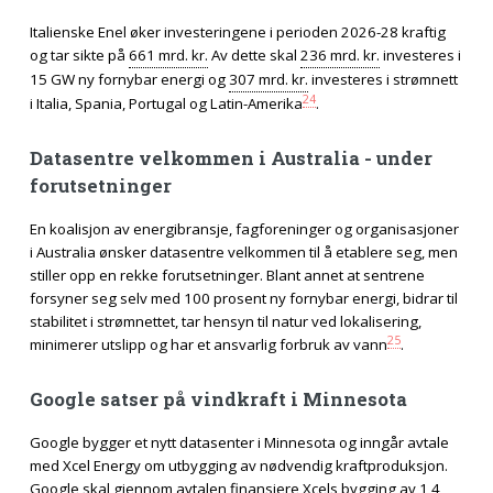
Italienske Enel øker investeringene i perioden 2026-28 kraftig
og tar sikte på
661 mrd. kr.
Av dette skal
236 mrd. kr.
investeres i
15 GW ny fornybar energi og
307 mrd. kr.
investeres i strømnett
24
i Italia, Spania, Portugal og Latin-Amerika
.
Datasentre velkommen i Australia - under
forutsetninger
En koalisjon av energibransje, fagforeninger og organisasjoner
i Australia ønsker datasentre velkommen til å etablere seg, men
stiller opp en rekke forutsetninger. Blant annet at sentrene
forsyner seg selv med 100 prosent ny fornybar energi, bidrar til
stabilitet i strømnettet, tar hensyn til natur ved lokalisering,
25
minimerer utslipp og har et ansvarlig forbruk av vann
.
Google satser på vindkraft i Minnesota
Google bygger et nytt datasenter i Minnesota og inngår avtale
med Xcel Energy om utbygging av nødvendig kraftproduksjon.
Google skal gjennom avtalen finansiere Xcels bygging av 1,4