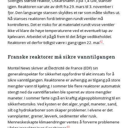
Sveriges største reaktor, Oskarshamn 3 på 1,4 GW, stanser
igjen. Reaktoren var ute av drift fra 29. mars til 3. november i
fjor. Den langvarige stansen skyldtes et rør som måtte skiftes ut.
Nå stanses reaktoren fordi tetningen rundt ventiler må
kontrolleres. Det er risiko for at materialet rundt visse ventiler
ikke vil klare de høye temperaturene ved et eventuelt tap av
kjølevann. Arbeidet vil pågå frem til det årlige vedlikeholdet.
42
Reaktoren vil derfor tidligst være i gang igjen 22. mai
.
Franske reaktorer må sikre vanntilgangen
Montel News skriver at Électricité de France (EDF) sin
generalinspektør for sikkerhet oppfordrer til økt innsats for å
sikre vanntilgangen. Reaktorene er avhengig av tilgang på store
mengder vann til kjøling. I sommer ble flere reaktorer automatisk
stengt ned da vanntilførselen ble sperret av store mengder
maneter. I sommer førte også en kraftig algeoppblomstring til en
sikkerhetsrisiko. Ved kysten er det alger, yngel, maneter, sand,
silt og hydrokarboner som skaper problemer. I elvene er det
vannplanter, grener, løvverk, sedimenter eller rusk.
Menneskeskapte klimaendringer ventes å forverre problemene
43