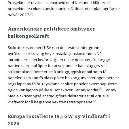
Prosjektet er utviklet i samarbeid med Norfund. Utlånere til
prosjektet er columbianske banker. Driftsstart er planlagt første
34
halvår 2027
.
Amerikanske politikere omfavner
balkongsolkraft
Solkraft koster mer i USA enn de fleste steder grunnet
byråkratiske krav og høye installasjonskostnader. Nå
introduseres det lovforslag i en rekke delstater, fra begge
partier, som skal åpne for at solpaneler kan plugges rett i
stikkontakten. Dette er små anlegg, typisk opptil noen få
paneler, som kan få plass på en balkong. Investeringen betaler
seg i løpet av få år. I Tyskland er slike paneler svært populære
35
og de kan kjøpes på Ikea. Det skriver Canary Media
. Canary
Media skriver også at stadig flere delstater ser til virtuelle
36
kraftverk for å begrense veksten i strømprisene
.
Europa installerte 19,1 GW ny vindkraft i
2025