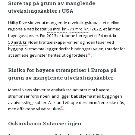
Store tap på grunn av manglende
utvekslingskabler i USA
Utility Dive skriver at manglende utvekslingskapasitet mellom
regionale nett kostet
58 mrd. kr.
-
71 mrd. kr.
i 2022, et år med
høye gasspriser. For 2023 er tapene beregnet til
34 mrd. kr.
-
50 mrd. kr.
Noen kraftselskaper vinner og noen taper ved
bygging. Sistnevnte legger derfor hindringer i veien, i stedet for
40
at samlede gevinster hentes ut og fordeles
.
Risiko for høyere strømpriser i Europa på
grunn av manglende utvekslingskabler
Montel News skriver at analytikere advarer mot høyere
strømpriser fordi noen land ligger bak skjema med byggingen
av utvekslingskabler. Alle land vil tape dersom målene ikke nås,
41
men effektene vil være ulike
.
Oskarshamn 3 stanser igjen