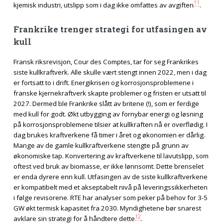
11
kjemisk industri, utslipp som i dag ikke omfattes av avgiften
.
Frankrike trenger strategi for utfasingen av
kull
Fransk riksrevisjon, Cour des Comptes, tar for seg Frankrikes
siste kullkraftverk. Alle skulle vært stengt innen 2022, men i dag
er fortsatt to i drift. Energikrisen og korrosjonsproblemene i
franske kjernekraftverk skapte problemer og fristen er utsatt til
2027. Dermed ble Frankrike slått av britene (!), som er ferdige
med kull for godt. Økt utbygging av fornybar energi og løsning
på korrosjonsproblemene tilsier at kullkraften nå er overflødig. I
dag brukes kraftverkene få timer i året og økonomien er dårlig.
Mange av de gamle kullkraftverkene stengte på grunn av
økonomiske tap. Konvertering av kraftverkene til lavutslipp, som
oftest ved bruk av biomasse, er ikke lønnsomt. Dette brenselet
er enda dyrere enn kull. Utfasingen av de siste kullkraftverkene
er kompatibelt med et akseptabelt nivå på leveringssikkerheten
i følge revisorene. RTE har analyser som peker på behov for 3-5
GW økt termisk kapasitet fra 2030. Myndighetene bør snarest
12
avklare sin strategi for å håndtere dette
.