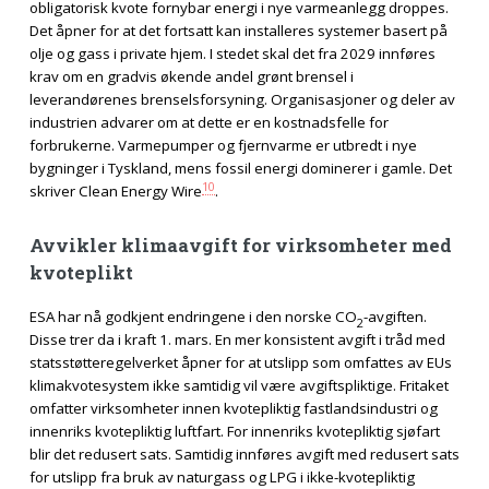
obligatorisk kvote fornybar energi i nye varmeanlegg droppes.
Det åpner for at det fortsatt kan installeres systemer basert på
olje og gass i private hjem. I stedet skal det fra 2029 innføres
krav om en gradvis økende andel grønt brensel i
leverandørenes brenselsforsyning. Organisasjoner og deler av
industrien advarer om at dette er en kostnadsfelle for
forbrukerne. Varmepumper og fjernvarme er utbredt i nye
bygninger i Tyskland, mens fossil energi dominerer i gamle. Det
10
skriver Clean Energy Wire
.
Avvikler klimaavgift for virksomheter med
kvoteplikt
ESA har nå godkjent endringene i den norske CO
-avgiften.
2
Disse trer da i kraft 1. mars. En mer konsistent avgift i tråd med
statsstøtteregelverket åpner for at utslipp som omfattes av EUs
klimakvotesystem ikke samtidig vil være avgiftspliktige. Fritaket
omfatter virksomheter innen kvotepliktig fastlandsindustri og
innenriks kvotepliktig luftfart. For innenriks kvotepliktig sjøfart
blir det redusert sats. Samtidig innføres avgift med redusert sats
for utslipp fra bruk av naturgass og LPG i ikke-kvotepliktig