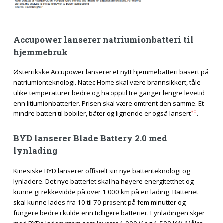
Accupower lanserer natriumionbatteri til
hjemmebruk
Østerrikske Accupower lanserer et nytt hjemmebatteri basert på
natriumionteknologi. Natec Home skal være brannsikkert, tåle
ulike temperaturer bedre og ha opptil tre ganger lengre levetid
enn litiumionbatterier. Prisen skal være omtrent den samme. Et
30
mindre batteri til bobiler, båter og lignende er også lansert
.
BYD lanserer Blade Battery 2.0 med
lynlading
Kinesiske BYD lanserer offisielt sin nye batteriteknologi og
lynladere. Det nye batteriet skal ha høyere energitetthet og
kunne gi rekkevidde på over 1 000 km på en lading. Batteriet
skal kunne lades fra 10 til 70 prosent på fem minutter og
fungere bedre i kulde enn tidligere batterier. Lynladingen skjer
med BYDs ladesystem som leverer 1 000 V og 1 500 kW. Målet