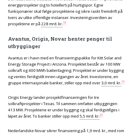
energiprosjekter (og to hoteller!) på hurtigspor. Egne
funksjonærer skal følge prosjektene og sikre raskt fremdrift på
tvers av ulike offentlige instanser. Investeringsverdien av
18
prosjektene er på
228 mrd. kr.
Avantus, Origis, Novar henter penger til
utbygginger
Avantus er i havn med en finansieringspakke for Kitt Solar and
Energy Storage Project i Arizona. Prosjektet består av 100 MW
solkraft og 400 MWh batterilagring. Prosjektet er under bygging
og ventes ferdigstilt innen utgangen av året. Investorene, en
19
gruppe internasjonale banker, stiller opp med over
3,0 mrd. kr.
Origis Energy lander prosjektfinanseringen for tre
solkraftprosjekter i Texas. Til sammen omfatter utbyggingen
413 MW. Prosjektene er under bygging og skal ferdigstillges i
20
løpet av året. To banker stiller opp med
5,5 mrd. kr.
Nederlandske Novar sikrer finansiering på
1,9 mrd. kr.
, med rom