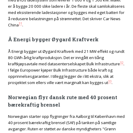
er å bygge 20 000 slike ladere i år. De fleste skal samlokaliseres
med eksisterende ladestasjoner og bygges med eget batteri for
å redusere belastningen på strømnettet. Det skriver Car News
31
China
.
Å Energi bygger Øygard Kraftverk
Å Energi bygger ut Øygard Kraftverk med 21 MW effekt og rundt
80 GWh årlig kraftproduksjon. Det er inngått en tiårig
32
kraftkjøpsavtale med datasenterselskapet Bulk Infrastructure
.
I følge Europower kjøper Bulk Infrastructure både kraft og
opprinnelsesgarantier. I tillegg legger de i litt ekstra, slik at
33
prosjektet som ellers ville vært marginalt kan bygges ut
.
Norwegian flyr dansk rute med 40 prosent
bærekraftig brensel
Norwegian starter opp flygninger fra Aalborg til København med
40 prosent bærekraftig brensel (SAF) på tanken på samtlige
avganger. Ruten er støttet av danske myndigheters "Grønn