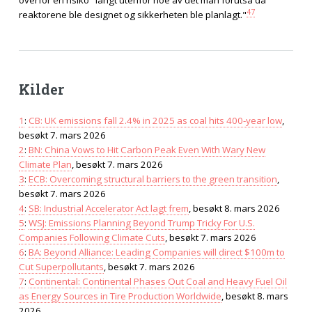
overfor en risiko "langt utenfor noe av det man forutså da
47
reaktorene ble designet og sikkerheten ble planlagt."
Kilder
1
:
CB: UK emissions fall 2.4% in 2025 as coal hits 400-year low
,
besøkt 7. mars 2026
2
:
BN: China Vows to Hit Carbon Peak Even With Wary New
Climate Plan
, besøkt 7. mars 2026
3
:
ECB: Overcoming structural barriers to the green transition
,
besøkt 7. mars 2026
4
:
SB: Industrial Accelerator Act lagt frem
, besøkt 8. mars 2026
5
:
WSJ: Emissions Planning Beyond Trump Tricky For U.S.
Companies Following Climate Cuts
, besøkt 7. mars 2026
6
:
BA: Beyond Alliance: Leading Companies will direct $100m to
Cut Superpollutants
, besøkt 7. mars 2026
7
:
Continental: Continental Phases Out Coal and Heavy Fuel Oil
as Energy Sources in Tire Production Worldwide
, besøkt 8. mars
2026