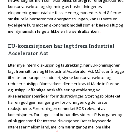
nødvendighet, men som økonomisk strategi for energisikkerhet,
konkurransekraft og skjerming av husholdningenes
eksponering mot ustabile fossile energimarkeder. Ved å fjerne
strukturelle barrierer mot energiomstillingen, kan EU sette en
tydeligere kurs mot en økonomisk modell som er bærekraftig og
3
mer dynamisk, i følge artikkelen fra sentralbanken
.
EU-kommisjonen har lagt frem Industrial
Accelerator Act
Etter mye intern diskusjon og tautrekking, har EU-kommisjonen
lagt frem sitt forslag til Industrial Accelerator Act. Målet er å legge
til rette for europeisk industri, styrke konkurransekraft og
redusere utslipp. Blant virkemidlene er krav til Made in Europe
og utslipp i offentlige anskaffelser og etablering av
akselerasjonsområder for industriklynger. Stortingsbiblioteket
har en god gjennomgang av forordningen og de første
reaksjonene. Forordningen er merket EØS-relevant av
kommisjonen. Forslaget skal behandles videre i EUs organer og
vil bli gjenstand for intense diskusjoner. Det er kryssende
interesser mellom land, mellom næringer og mellom ulike
4