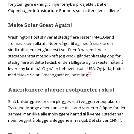
for ytterligere økning, til nye fornybarprosjekter. Det er
21
Copenhagen Infrastructure Partners som stiller med midlene
.
Make Solar Great Again!
Washington Post skriver at stadig flere røster i MAGA-land
fremsnakker solkraft. Noen våger til og med å snakke om
vindkraft, men det går mest i sol. Etter å ha vendt hele
statsapparatet mot solkraft (og vind), går det plutselig opp for
stadig flere at dette faktisk er den billigste og raskeste måten å
levere ny kraft på. Og nå er behovet akutt i USA. Og jada, hatter
22
med "Make Solar Great Again" er i bestilling
.
Amerikanere plugger i solpaneler i skjul
Små balkongpaneler som plugges rett i veggen er populære i
Tyskland. Mange amerikanske delstater vurderer å åpne for det
samme, men ikke alle innbyggere har tid til å vente. I stedet har
23
noen begynt å plugge anleggene inn i skjul. Det skriver CNN
.