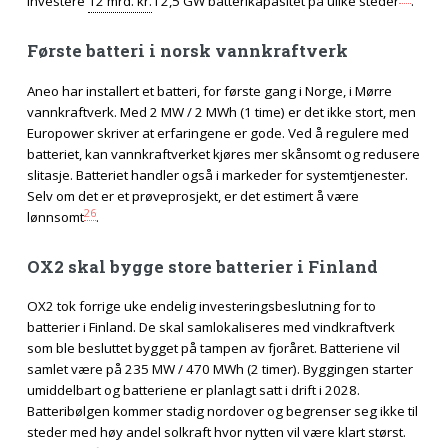
investere
12 mrd. kr.
i 2,5 GW batterikapasitet på ulike steder
.
Første batteri i norsk vannkraftverk
Aneo har installert et batteri, for første gang i Norge, i Mørre
vannkraftverk. Med 2 MW / 2 MWh (1 time) er det ikke stort, men
Europower skriver at erfaringene er gode. Ved å regulere med
batteriet, kan vannkraftverket kjøres mer skånsomt og redusere
slitasje. Batteriet handler også i markeder for systemtjenester.
Selv om det er et prøveprosjekt, er det estimert å være
26
lønnsomt
.
OX2 skal bygge store batterier i Finland
OX2 tok forrige uke endelig investeringsbeslutning for to
batterier i Finland. De skal samlokaliseres med vindkraftverk
som ble besluttet bygget på tampen av fjoråret. Batteriene vil
samlet være på 235 MW / 470 MWh (2 timer). Byggingen starter
umiddelbart og batteriene er planlagt satt i drift i 2028.
Batteribølgen kommer stadig nordover og begrenser seg ikke til
steder med høy andel solkraft hvor nytten vil være klart størst.