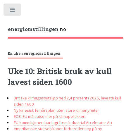
Toggle
energiomstillingen
.no
En uke i energiomstillingen
Uke 10: Britisk bruk av kull
lavest siden 1600
Britiske klimagassutslipp ned 2,4 prosent i 2025, laveste kull
siden 1600
Ny kinesisk femårsplan uten store klimanyheter
ECB: EU må satse mer på klimapolitikken
EU-kommisjonen har lagt frem Industrial Accelerator Act
Amerikanske storselskaper forbereder seg på ny