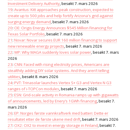
Investment Delivery Authority
, besøkt 7. mars 2026
19
:
Avantus: Kitt approaches peak construction, expected to
create up to 500 jobs and help fortify Arizona's grid against
surging energy demand
, besøkt 7. mars 2026
20
:
OE: Origis Energy Announces $545 Million Financing for
Texas Solar Portfolio
, besøkt 7. mars 2026
21
:
Novar: Novar secures EUR 160 million financing to support
new renewable energy projects
, besøkt 7. mars 2026
22
:
WP: Why MAGA suddenly loves solar power
, besøkt 7. mars
2026
23
:
CNN: Faced with rising electricity prices, Americans are
stealthily adding DIY solar systems. And they aren’t telling
utilities
, besøkt 8. mars 2026
24
:
PVT: Trinasolar launches Vertex S+ G3 and Vertex N G3
ranges of i-TOPCon modules
, besøkt 7. mars 2026
25
:
ESN: Grid-scale activity in Romania ramps up with gigawatts
of announcements, led by Enery’s 1GWh financing
, besøkt 7.
mars 2026
26
:
EP: Norges første vannkraftverk med batteri: Dette er
resultatet etter de første ukene med drift
, besøkt 7. mars 2026
27
:
OX2: OX2 to invest in energy storage in Finland
, besøkt 7.