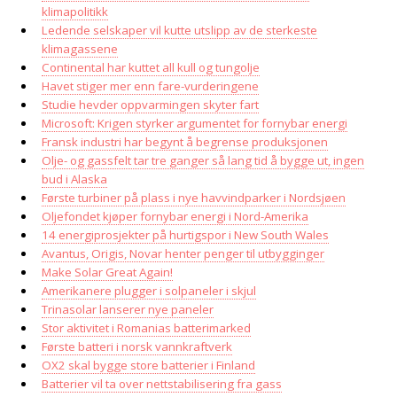
klimapolitikk
Ledende selskaper vil kutte utslipp av de sterkeste
klimagassene
Continental har kuttet all kull og tungolje
Havet stiger mer enn fare-vurderingene
Studie hevder oppvarmingen skyter fart
Microsoft: Krigen styrker argumentet for fornybar energi
Fransk industri har begynt å begrense produksjonen
Olje- og gassfelt tar tre ganger så lang tid å bygge ut, ingen
bud i Alaska
Første turbiner på plass i nye havvindparker i Nordsjøen
Oljefondet kjøper fornybar energi i Nord-Amerika
14 energiprosjekter på hurtigspor i New South Wales
Avantus, Origis, Novar henter penger til utbygginger
Make Solar Great Again!
Amerikanere plugger i solpaneler i skjul
Trinasolar lanserer nye paneler
Stor aktivitet i Romanias batterimarked
Første batteri i norsk vannkraftverk
OX2 skal bygge store batterier i Finland
Batterier vil ta over nettstabilisering fra gass