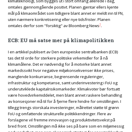
klimateknologi, som bygges ut i stort omfang allerede i dag,
omtales gjennomgående positivt. Planen gjentar ellers kjente
mål på klimaområdet som tidligere blant annet er meldt inn til FN,
uten nærmere konkretisering eller nye tidsfrister. Planen
2
omtales derfor som "forsiktig" av Bloomberg News
.
ECB: EU må satse mer på klimapolitikken
I en artikkel publisert av Den europeiske sentralbanken (ECB)
tas det til orde for sterkere politiske virkemidler for å nå
klimamålene. Det er nødvendig for å motvirke blant annet
markedssvikt hvor negative miljøkonsekvenser ikke prises,
manglende konkurranse, begrensende reguleringer,
infrastruktur og kompetanse, samt underinvestering i FoU og
underutviklede kapitalrisikomarkeder. Klimakvoter bør fortsatt
være hovedvirkemiddelet, men blant annet raskere behandling
av konsesjoner må til for å fjerne flere hindre for omstillingen. I
tillegg trengs storskala investeringer, målrettet støtte til grønn
FoU og omfattende strukturelle politikkendringer. Flere av
forslagene vil fremme innovasjon og produktivitetsvekst på
bred front. Omstillingen må ikke ses på bare som en miljømessig