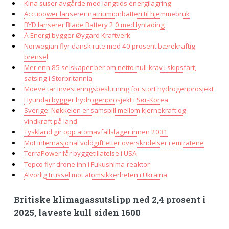
Kina suser avgårde med langtids energilagring
Accupower lanserer natriumionbatteri til hjemmebruk
BYD lanserer Blade Battery 2.0 med lynlading
Å Energi bygger Øygard Kraftverk
Norwegian flyr dansk rute med 40 prosent bærekraftig
brensel
Mer enn 85 selskaper ber om netto null-krav i skipsfart,
satsing i Storbritannia
Moeve tar investeringsbeslutning for stort hydrogenprosjekt
Hyundai bygger hydrogenprosjekt i Sør-Korea
Sverige: Nøkkelen er samspill mellom kjernekraft og
vindkraft på land
Tyskland gir opp atomavfallslager innen 2031
Mot internasjonal voldgift etter overskridelser i emiratene
TerraPower får byggetillatelse i USA
Tepco flyr drone inn i Fukushima-reaktor
Alvorlig trussel mot atomsikkerheten i Ukraina
Britiske klimagassutslipp ned 2,4 prosent i
2025, laveste kull siden 1600