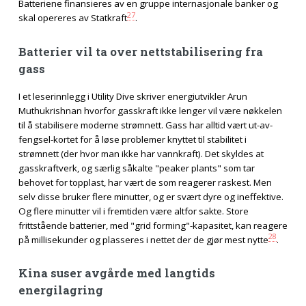
Batteriene finansieres av en gruppe internasjonale banker og
27
skal opereres av Statkraft
.
Batterier vil ta over nettstabilisering fra
gass
I et leserinnlegg i Utility Dive skriver energiutvikler Arun
Muthukrishnan hvorfor gasskraft ikke lenger vil være nøkkelen
til å stabilisere moderne strømnett. Gass har alltid vært ut-av-
fengsel-kortet for å løse problemer knyttet til stabilitet i
strømnett (der hvor man ikke har vannkraft). Det skyldes at
gasskraftverk, og særlig såkalte "peaker plants" som tar
behovet for topplast, har vært de som reagerer raskest. Men
selv disse bruker flere minutter, og er svært dyre og ineffektive.
Og flere minutter vil i fremtiden være altfor sakte. Store
frittstående batterier, med "grid forming"-kapasitet, kan reagere
28
på millisekunder og plasseres i nettet der de gjør mest nytte
.
Kina suser avgårde med langtids
energilagring