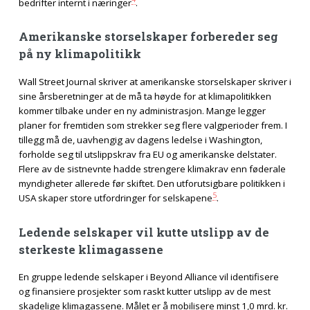
bedrifter internt i næringer
.
Amerikanske storselskaper forbereder seg
på ny klimapolitikk
Wall Street Journal skriver at amerikanske storselskaper skriver i
sine årsberetninger at de må ta høyde for at klimapolitikken
kommer tilbake under en ny administrasjon. Mange legger
planer for fremtiden som strekker seg flere valgperioder frem. I
tillegg må de, uavhengig av dagens ledelse i Washington,
forholde seg til utslippskrav fra EU og amerikanske delstater.
Flere av de sistnevnte hadde strengere klimakrav enn føderale
myndigheter allerede før skiftet. Den utforutsigbare politikken i
5
USA skaper store utfordringer for selskapene
.
Ledende selskaper vil kutte utslipp av de
sterkeste klimagassene
En gruppe ledende selskaper i Beyond Alliance vil identifisere
og finansiere prosjekter som raskt kutter utslipp av de mest
skadelige klimagassene. Målet er å mobilisere minst
1,0 mrd. kr.