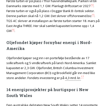
Første turbin er på plass i Thor havvindmøllepark. Parken vil bli
14
Danmarks største med 1,1 GW. Planlagt driftsstart er 2027
.
Første turbin er også på plass i Dogger Bank B i britisk sektor.
15
Denne parken skal nå 1,2 GW. Det skriver offshorewind.biz
.
TGS 4C skriver at installasjon av første turbin starter 18. mars på
East Anglia THREE. Her skal samlet kapasitet komme opp i 1,4
16
GW
.
Oljefondet kjøper fornybar energi i Nord-
Amerika
Oljefondet kjøper seg inn i en portefølje bestående av 17
solkraftverk og 5 vindkraftverk på land i Nord-Amerika. Samlet
kapasitet er 2,3 GW. Oljefondet, British Columbia Investment
Management Corporation (BCI) og Brookfield går inn med like
17
store andeler. Fondets investering er på
4,3 mrd. kr.
14 energiprosjekter på hurtigspor i New
South Wales
Den australske delstaten New South Wales setter 14 prioriterte