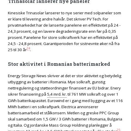
Trinasolar lanserer nye paneler
Kinesiske Trinasolar lanserer to nye serier med solpaneler som
er klare til levering andre halvår. Det skriver PV Tech. For
privatmarkedet har de lanserte panelene en effektivitet på 24 -
24,3 prosent, og en lavere degraderingsrate enn før på 0,35
prosent. Panelene for store solkraftverk har en effektivitet på
24,5 - 24,8 prosent. Garantiperioden for sistnevnte øker nå fra
24
25 til 30 år
.
Stor aktivitet i Romanias batterimarked
Energy Storage News skriver at det er stor aktivitet og betydelig
utbygging av batterier i Romania. Mye solkraft, gunstig
nettregulering og støtteordninger finansiert av EU bidrar. Enery
sikrer finansiering på
5,4 mrd. kr.
til 761 MW solkraft og over 1
GWh batterikapasitet. Eurowind er i gang med bygging av et 116
MWh batteri i en solkraftpark. Electrica annonserer
batterisamarbeid et stålkonsern. Metlen og greske PPC Group
skal samarbeid om 1,5 GW / 3 GWh batterier i Romania, Bulgaria
og Italia. Og jordanske Mass Group Holdning planlegger å
25