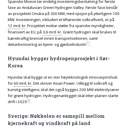
Spanske Moeve tar endelig investeringsbeslutning for første
fase av Andalusian Green Hydrogen Valley. Første fase består
av prosjektet Onuba på 300 MW, med opsjon på ytterligere 100
MW. Investeringen, inkludert et tilhørende solkraftverk, er på
12 mrd. kr.
Prosjektet mottar støtte fra spanske myndigheter,
finansiert av EU, på
3,6 mrd. kr.
Grønt hydrogen skal brukes til
bærekraftig brensel innen transportsektoren, samt
37
dekarbonisering av kjemi- og gjødselindustri
.
Hyundai bygger hydrogenprosjekt i Sør-
Korea
Hyundai skal bygge ut en stor høyteknologisk innovasjonshub
for
60 mrd. kr.
Det skriver Asian Power. I tillegg til solkraft og
kunstig intelligens skal det også bygges 200 MW elektrolysører
for grønt hydrogen. Hydrogenanlegget skal etter planen starte
38
drift i 2029
.
Sverige: Nøkkelen er samspill mellom
kjernekraft og vindkraft på land