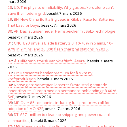
mars 2026
28
:
UD: The physics of reliability: Why gas peakers alone can’t
save the modern grid
, besøkt 7. mars 2026
29
:
BN: How China Built a Big Lead in Global Race for Batteries
That Last for Days
, besøkt 7. mars 2026
30
:
AP: Das ist unser neuer Heimspeicher mit Salz-Technologie
,
besøkt 7. mars 2026
31
:
CNC: BYD unveils Blade Battery 2.0: 10-70% in 5 mins, 10-
97% in 9 mins, and 20,000 flash charging stations in 2026
,
besøkt 7. mars 2026
32
:
Å: Fullfører historisk vannkraftløft i Åseral
, besøkt 7. mars
2026
33
:
EP: Datasenter betaler premium for å sikre ny
kraftproduksjon
, besøkt 7. mars 2026
34
:
Norwegian: Norwegian lanserer første statlig støttede
innenriksrute i Europa med en permanent innblanding på 40 %
SAF
, besøkt 7. mars 2026
35
:
MF: Over 85 companies including fuel producers call for
adoption of IMO NZF
, besøkt 7. mars 2026
36
:
DT: £271 million to clean up shipping and power coastal
communities
, besøkt 8. mars 2026
37
:
MG: Moeve reaches the final investment decision to begin