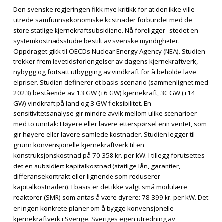
Den svenske regjeringen fikk mye kritikk for at den ikke ville
utrede samfunnsøkonomiske kostnader forbundet med de
store statlige kjernekraftsubsidiene. Nå foreligger i stedet en
systemkostnadsstudie bestilt av svenske myndigheter.
Oppdraget gikk til OECDs Nuclear Energy Agency (NEA). Studien
trekker frem levetidsforlengelser av dagens kjernekraftverk,
nybygg og fortsatt utbygging av vindkraft for å beholde lave
elpriser. Studien definerer et basis-scenario (sammenlignet med
2023) bestående av 13 GW (+6 GW) kjernekraft, 30 GW (+14
GW) vindkraft på land og 3 GW fleksibilitet. En
sensitivitetsanalyse gir mindre avvik mellom ulike scenarioer
med to unntak: Høyere eller lavere etterspørsel enn ventet, som
gir høyere eller lavere samlede kostnader. Studien legger til
grunn konvensjonelle kjernekraftverk til en
konstruksjonskostnad på
70 358 kr.
per kW. I tillegg forutsettes
det en subsidiert kapitalkostnad (statlige lån, garantier,
differansekontrakt eller lignende som reduserer
kapitalkostnaden). I basis er det ikke valgt små modulære
reaktorer (SMR) som antas å være dyrere:
78 399 kr.
per kW. Det
er ingen konkrete planer om å bygge konvensjonelle
kjernekraftverk i Sverige. Sveriges egen utredning av