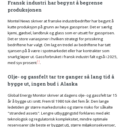
Fransk industri har begynt å begrense
produksjonen
Montel News skriver at franske industribedrifter har begynt å
kutte produksjon på grunn av høye gasspriser. Det er særlig
kjemi, gjødsel, landbruk og glass som er utsatt for gassprisen.
Det er store variasjoner i hvilken strategi for prissikring
bedriftene har valgt. Om lag en tredel av bedriftene har tatt
sjansen på å være i spotmarkedet eller har kontrakter som
snarlig løper ut. Gassforbruket i fransk industri falt også i 2025,
11
med syv prosent
.
Olje- og gassfelt tar tre ganger så lang tid å
bygge ut, ingen bud i Alaska
Global Energy Monitor skriver at dagens olje- og gassfelt tar 15
år å bygge ut i snitt. Frem til 1980 tok det fem år. Den lange
ledetiden gir større markedsrisiko og større risiko for såkalte
"stranded assets". Lengre utbyggingstid forklares med økt
teknologisk og regulatorisk kompleksitet, mindre optimale
reservoarer (de beste er bygget ut), større miljøkonsekvenser,