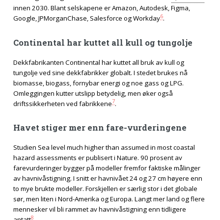
innen 2030. Blant selskapene er Amazon, Autodesk, Figma,
6
Google, JPMorganChase, Salesforce og Workday
.
Continental har kuttet all kull og tungolje
Dekkfabrikanten Continental har kuttet all bruk av kull og
tungolje ved sine dekkfabrikker globalt. I stedet brukes nå
biomasse, biogass, fornybar energi og noe gass og LPG.
Omleggingen kutter utslipp betydelig, men øker også
7
driftssikkerheten ved fabrikkene
.
Havet stiger mer enn fare-vurderingene
Studien Sea level much higher than assumed in most coastal
hazard assessments er publisert i Nature. 90 prosent av
farevurderinger bygger på modeller fremfor faktiske målinger
av havnivåstigning. I snitt er havnivået 24 og 27 cm høyere enn
to mye brukte modeller. Forskjellen er særlig stor i det globale
sør, men liten i Nord-Amerika og Europa. Langt mer land og flere
mennesker vil bli rammet av havnivåstigning enn tidligere
8
antatt
.