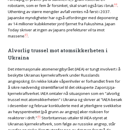
44
robotarm, som er fem år forsinket, skal snart også tas i bruk
.
Uthenting av større mengder avfall ventes nå først i 2037.
Japanske myndigheter har også utfordringer med deponering
av 14 millioner kubikkmeter jord fjernet fra Fukushima. Japan
Today skriver at ingen av Japans prefekturer vil ta imot
45
massene
.
Alvorlig trussel mot atomsikkerheten i
Ukraina
Det internasjonale atomenergibyrået (IAEA) er tungt involvert i å
beskytte Ukrainas kjernekraftverk under Russlands
angrepskrig. En rekke lokale våpenhviler er forhandlet frem for
å sikre nødvendig strømtilførsel til det okkuperte Zaporizjzja-
kjernekraftverket. IAEA omtaler nå situasjonen som en "alvorlig
trussel mot atomsikkerheten" i Ukraina og skriver at "IAEA-besøk
i desember og februar konkluderte med at ytterligere svekkelse
av høyspentnettet [på grunn av angrep] øker risikoen for
46
reaktorer i drift."
Storbritannias uttaler til IAEA-styret at
Ukrainas kjernekraftverk, som følge av russiske angrep, står