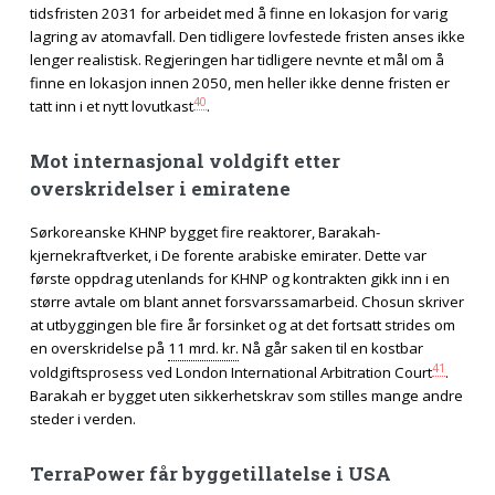
tidsfristen 2031 for arbeidet med å finne en lokasjon for varig
lagring av atomavfall. Den tidligere lovfestede fristen anses ikke
lenger realistisk. Regjeringen har tidligere nevnte et mål om å
finne en lokasjon innen 2050, men heller ikke denne fristen er
40
tatt inn i et nytt lovutkast
.
Mot internasjonal voldgift etter
overskridelser i emiratene
Sørkoreanske KHNP bygget fire reaktorer, Barakah-
kjernekraftverket, i De forente arabiske emirater. Dette var
første oppdrag utenlands for KHNP og kontrakten gikk inn i en
større avtale om blant annet forsvarssamarbeid. Chosun skriver
at utbyggingen ble fire år forsinket og at det fortsatt strides om
en overskridelse på
11 mrd. kr.
Nå går saken til en kostbar
41
voldgiftsprosess ved London International Arbitration Court
.
Barakah er bygget uten sikkerhetskrav som stilles mange andre
steder i verden.
TerraPower får byggetillatelse i USA