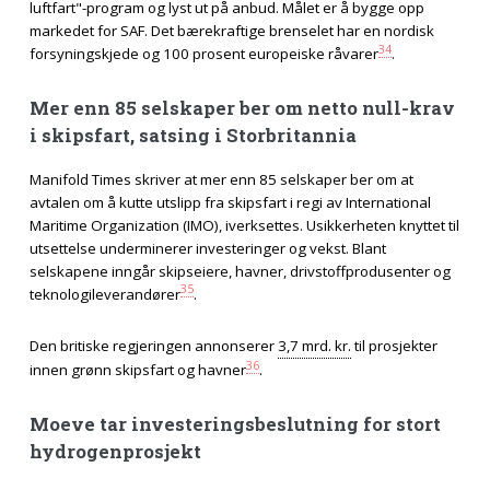
luftfart"-program og lyst ut på anbud. Målet er å bygge opp
markedet for SAF. Det bærekraftige brenselet har en nordisk
34
forsyningskjede og 100 prosent europeiske råvarer
.
Mer enn 85 selskaper ber om netto null-krav
i skipsfart, satsing i Storbritannia
Manifold Times skriver at mer enn 85 selskaper ber om at
avtalen om å kutte utslipp fra skipsfart i regi av International
Maritime Organization (IMO), iverksettes. Usikkerheten knyttet til
utsettelse underminerer investeringer og vekst. Blant
selskapene inngår skipseiere, havner, drivstoffprodusenter og
35
teknologileverandører
.
Den britiske regjeringen annonserer
3,7 mrd. kr.
til prosjekter
36
innen grønn skipsfart og havner
.
Moeve tar investeringsbeslutning for stort
hydrogenprosjekt