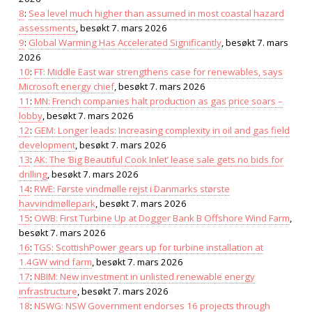
8
:
Sea level much higher than assumed in most coastal hazard
assessments
, besøkt 7. mars 2026
9
:
Global Warming Has Accelerated Significantly
, besøkt 7. mars
2026
10
:
FT: Middle East war strengthens case for renewables, says
Microsoft energy chief
, besøkt 7. mars 2026
11
:
MN: French companies halt production as gas price soars –
lobby
, besøkt 7. mars 2026
12
:
GEM: Longer leads: Increasing complexity in oil and gas field
development
, besøkt 7. mars 2026
13
:
AK: The ‘Big Beautiful Cook Inlet’ lease sale gets no bids for
drilling
, besøkt 7. mars 2026
14
:
RWE: Første vindmølle rejst i Danmarks største
havvindmøllepark
, besøkt 7. mars 2026
15
:
OWB: First Turbine Up at Dogger Bank B Offshore Wind Farm
,
besøkt 7. mars 2026
16
:
TGS: ScottishPower gears up for turbine installation at
1.4GW wind farm
, besøkt 7. mars 2026
17
:
NBIM: New investment in unlisted renewable energy
infrastructure
, besøkt 7. mars 2026
18
:
NSWG: NSW Government endorses 16 projects through