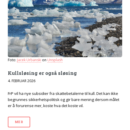
Foto:
Jacek Urbanski
on
Unsplash
Kull­sløsing er også sløsing
4. FEBRUAR 2026
FrP vil ha nye subsidier fra skattebetalerne til kull. Det kan ikke
begrunnes sikkerhetspolitisk og gir bare mening dersom målet
er å forurense mer, koste hva det koste vil.
MER